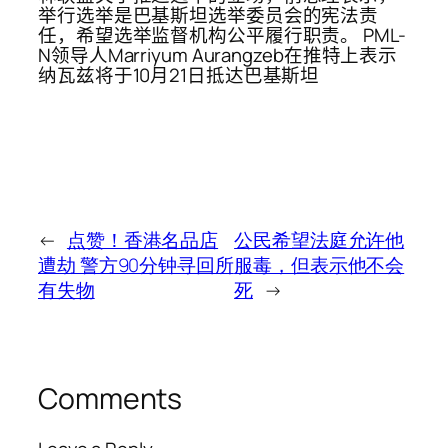
举行选举是巴基斯坦选举委员会的宪法责
任，希望选举监督机构公平履行职责。 PML-
N领导人Marriyum Aurangzeb在推特上表示
纳瓦兹将于10月21日抵达巴基斯坦
←
点赞！香港名品店
公民希望法庭允许他
遭劫 警方90分钟寻回所
服毒，但表示他不会
有失物
死
→
Comments