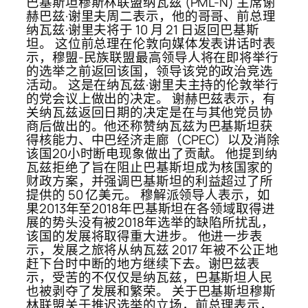
巴基斯坦穆斯林联盟纳瓦兹 (PML-N) 主席谢
赫巴兹·谢里夫周二表示，他的哥哥、前总理
纳瓦兹·谢里夫将于 10 月 21 日返回巴基斯
坦。 这位前总理在伦敦向媒体发表讲话时表
示，穆盟-民族联盟最高领导人将在即将举行
的选举之前返回该国，领导该党的政治竞选
活动。 这是在纳瓦兹·谢里夫主持的伦敦举行
的党会议上做出的决定。 谢赫巴兹表示，有
关纳瓦兹返回日期的决定是在与其他党员协
商后做出的。他还称赞纳瓦兹为巴基斯坦获
得核能力、中巴经济走廊（CPEC）以及消除
该国20小时断电现象做出了贡献。 他提到纳
瓦兹拒绝了旨在阻止巴基斯坦成为核国家的
财政方案，并强调巴基斯坦的利益超过了所
提供的 50 亿美元。 穆解派领导人表示，如
果2013年至2018年巴基斯坦在各领域取得进
展的势头没有被2018年选举的缺陷所扰乱，
该国的发展将取得重大进步。 他进一步表
示，发展之旅将从纳瓦兹 2017 年被不公正地
赶下台时中断的地方继续下去。谢巴兹表
示，受苦的不仅仅是纳瓦兹，巴基斯坦人民
也被剥夺了发展和繁荣。 关于巴基斯坦穆斯
林联盟关于推迟选举的立场，前总理表示，