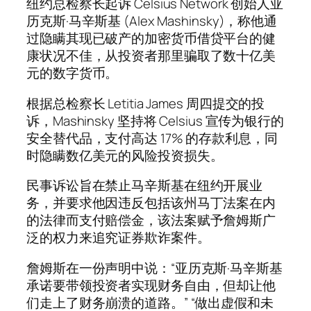
纽约总检察长起诉 Celsius Network 创始人亚
历克斯·马辛斯基 (Alex Mashinsky)，称他通
过隐瞒其现已破产的加密货币借贷平台的健
康状况不佳，从投资者那里骗取了数十亿美
元的数字货币。
根据总检察长 Letitia James 周四提交的投
诉，Mashinsky 坚持将 Celsius 宣传为银行的
安全替代品，支付高达 17% 的存款利息，同
时隐瞒数亿美元的风险投资损失。
民事诉讼旨在禁止马辛斯基在纽约开展业
务，并要求他因违反包括该州马丁法案在内
的法律而支付赔偿金，该法案赋予詹姆斯广
泛的权力来追究证券欺诈案件。
詹姆斯在一份声明中说：“亚历克斯·马辛斯基
承诺要带领投资者实现财务自由，但却让他
们走上了财务崩溃的道路。” “做出虚假和未