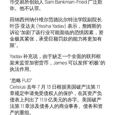
币交易所创始人 Sam Bankman-Fried 广泛欺
诈。他不认罪。
田纳西州纳什维尔范德比尔特法学院副院长
叶莎·亚达夫 (Yesha Yadav) 表示，詹姆斯的
诉讼“加剧了该行业可能面临的恐惧因素，资
金极其紧张，承受巨额罚款的能力将更加有
限”。
Yadav 补充说，由于缺乏一个全面的联邦框
架来监管加密货币，James 可以发挥“积极”的
执法作用。
“忽略 FUD”
Celsius 去年 7 月 13 日根据美国破产法第 11
章规定申请免受债权人的保护，在其资产负
债表上列出了 11.9 亿美元的赤字。美国破产
法第 11 章涉及债务人的商业事务、债务和资
产的重组。