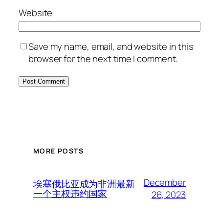
Website
Save my name, email, and website in this
browser for the next time I comment.
MORE POSTS
December
埃塞俄比亚成为非洲最新
一个主权违约国家
26, 2023