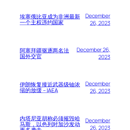
December
埃塞俄比亚成为非洲最新
一个主权违约国家
26, 2023
December 26,
阿塞拜疆驱逐两名法
国外交官
2023
December
伊朗恢复接近武器级铀浓
缩的放缓 – IAEA
26, 2023
内塔尼亚胡称必须摧毁哈
December
马斯，以色列对加沙发动
26, 2023
更多袭击