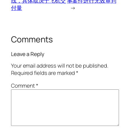
线，具体取决于飞机交
事案件进行无效审判
付量
→
Comments
Leave a Reply
Your email address will not be published.
Required fields are marked
*
Comment
*