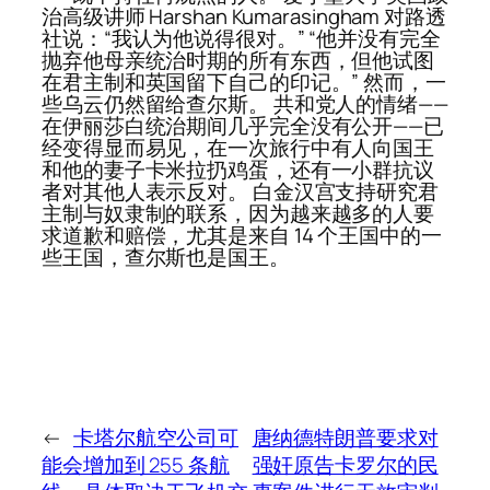
治高级讲师 Harshan Kumarasingham 对路透
社说：“我认为他说得很对。” “他并没有完全
抛弃他母亲统治时期的所有东西，但他试图
在君主制和英国留下自己的印记。” 然而，一
些乌云仍然留给查尔斯。 共和党人的情绪——
在伊丽莎白统治期间几乎完全没有公开——已
经变得显而易见，在一次旅行中有人向国王
和他的妻子卡米拉扔鸡蛋，还有一小群抗议
者对其他人表示反对。 白金汉宫支持研究君
主制与奴隶制的联系，因为越来越多的人要
求道歉和赔偿，尤其是来自 14 个王国中的一
些王国，查尔斯也是国王。
←
卡塔尔航空公司可
唐纳德特朗普要求对
能会增加到 255 条航
强奸原告卡罗尔的民