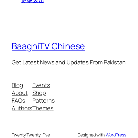
BaaghiTV Chinese
Get Latest News and Updates From Pakistan
Blog
Events
About
Shop
FAQs
Patterns
Authors
Themes
Twenty Twenty-Five
Designed with
WordPress