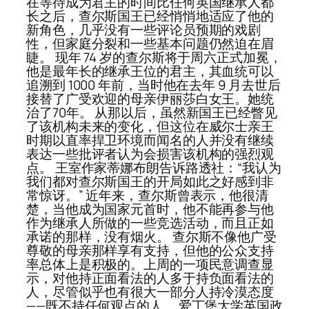
在等待成为君主的时间比任何英国继承人都
长之后，查尔斯国王已经悄悄地适应了他的
新角色，几乎没有一些评论员预期的戏剧
性，但家庭分裂和一些基本问题仍然迫在眉
睫。 现年 74 岁的查尔斯将于周六正式加冕，
他是最年长的继承王位的君主，其血统可以
追溯到 1000 年前，当时他在去年 9 月去世后
接替了广受欢迎的母亲伊丽莎白女王。她统
治了70年。 从那以后，虽然新国王已经瞥见
了该机构未来的变化，但这位在威尔士亲王
时期以直率捍卫环境而闻名的人并没有继续
表达一些批评者认为会损害该机构的强烈观
点。 王室作家蒂娜布朗告诉路透社：“我认为
我们都对查尔斯国王的开局如此之好感到非
常惊讶。” 近年来，查尔斯曾表示，他很清
楚，当他成为国家元首时，他不能再参与他
作为继承人所做的一些竞选活动，而且正如
承诺的那样，没有烟火。 查尔斯不像他广受
尊敬的母亲那样享有支持，但他的公众支持
率总体上是积极的。上周的一项民意调查显
示，对他持正面看法的人多于持负面看法的
人，尽管似乎也有很大一部分人持冷漠态度
——既不持任何观点的人。 爱丁堡大学英国政