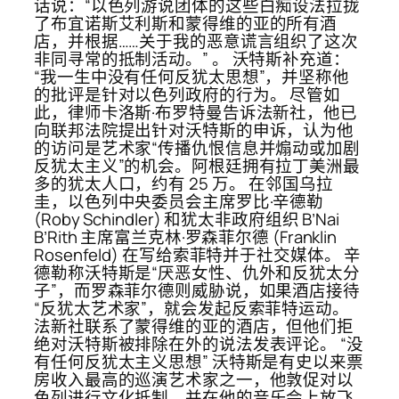
话说：“以色列游说团体的这些白痴设法拉拢
了布宜诺斯艾利斯和蒙得维的亚的所有酒
店，并根据……关于我的恶意谎言组织了这次
非同寻常的抵制活动。” 。 沃特斯补充道：
“我一生中没有任何反犹太思想”，并坚称他
的批评是针对以色列政府的行为。 尽管如
此，律师卡洛斯·布罗特曼告诉法新社，他已
向联邦法院提出针对沃特斯的申诉，认为他
的访问是艺术家“传播仇恨信息并煽动或加剧
反犹太主义”的机会。阿根廷拥有拉丁美洲最
多的犹太人口，约有 25 万。 在邻国乌拉
圭，以色列中央委员会主席罗比·辛德勒
(Roby Schindler) 和犹太非政府组织 B’Nai
B’Rith 主席富兰克林·罗森菲尔德 (Franklin
Rosenfeld) 在写给索菲特并于社交媒体。 辛
德勒称沃特斯是“厌恶女性、仇外和反犹太分
子”，而罗森菲尔德则威胁说，如果酒店接待
“反犹太艺术家”，就会发起反索菲特运动。
法新社联系了蒙得维的亚的酒店，但他们拒
绝对沃特斯被排除在外的说法发表评论。 “没
有任何反犹太主义思想” 沃特斯是有史以来票
房收入最高的巡演艺术家之一，他敦促对以
色列进行文化抵制，并在他的音乐会上放飞