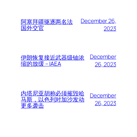
December 26,
阿塞拜疆驱逐两名法
国外交官
2023
December
伊朗恢复接近武器级铀浓
缩的放缓 – IAEA
26, 2023
内塔尼亚胡称必须摧毁哈
December
马斯，以色列对加沙发动
26, 2023
更多袭击