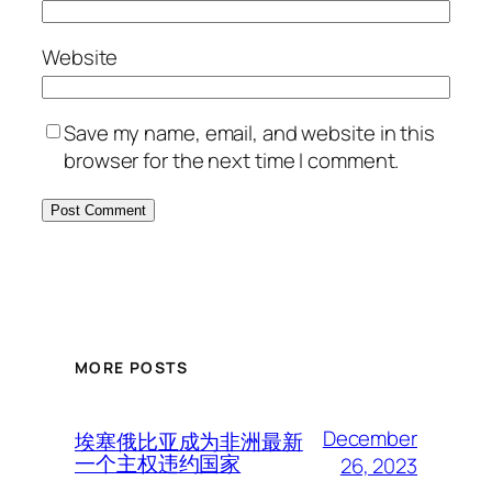
Website
Save my name, email, and website in this
browser for the next time I comment.
MORE POSTS
December
埃塞俄比亚成为非洲最新
一个主权违约国家
26, 2023