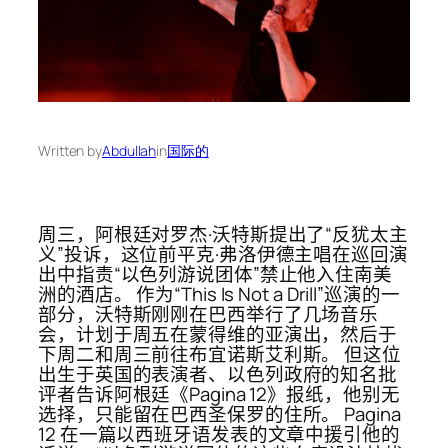
Written by
Abdullah
in
国际的
周三，阿根廷对罗杰·沃特斯提出了“反犹太主
义”投诉，这位前平克·弗洛伊德主唱在巡回演
出中指责“以色列游说团体”禁止他入住南美
洲的酒店。 作为“This Is Not a Drill”巡演的一
部分，沃特斯刚刚在巴西举行了几场音乐
会，计划于周五在蒙得维的亚演出，然后于
下周二和周三前往布宜诺斯艾利斯。 但这位
出生于英国的表演者、以色列政府的知名批
评者告诉阿根廷《Pagina 12》报纸，他别无
选择，只能留在巴西圣保罗的住所。 Pagina
12 在一篇以西班牙语发表的文章中援引他的