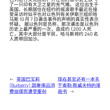
了一只印有大卫之星的充气猪。 这位出生于
英国、长期居住在纽约的摇滚歌手最近在接
受采访时似乎也对以色列有关伊斯兰组织哈
马斯 10 月 7 日袭击事件的声明的真实性表示
怀疑。 据以色列官员称，那次袭击是以色列
历史上最严重的一次，造成约 1,200 人死
亡，其中大部分是平民，哈马斯将约 240 名
人质带回加沙。
←
英国巴宝莉
现在甚至还有一本关
(Burberry) 因奢侈品消
于泰勒·斯威夫特的漫
费放缓而遭受重创
画书
→