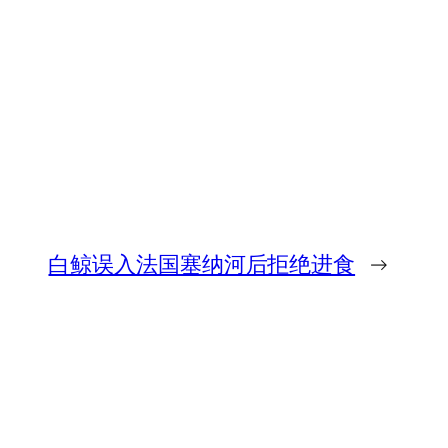
白鲸误入法国塞纳河后拒绝进食
→