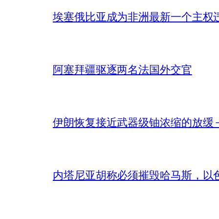
埃塞俄比亚成为非洲最新一个主权
阿塞拜疆驱逐两名法国外交官
伊朗恢复接近武器级铀浓缩的放缓 – 
内塔尼亚胡称必须摧毁哈马斯，以