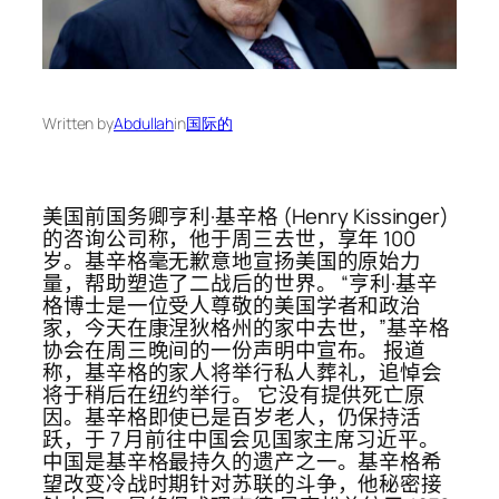
Written by
Abdullah
in
国际的
美国前国务卿亨利·基辛格 (Henry Kissinger)
的咨询公司称，他于周三去世，享年 100
岁。基辛格毫无歉意地宣扬美国的原始力
量，帮助塑造了二战后的世界。 “亨利·基辛
格博士是一位受人尊敬的美国学者和政治
家，今天在康涅狄格州的家中去世，”基辛格
协会在周三晚间的一份声明中宣布。 报道
称，基辛格的家人将举行私人葬礼，追悼会
将于稍后在纽约举行。 它没有提供死亡原
因。基辛格即使已是百岁老人，仍保持活
跃，于 7 月前往中国会见国家主席习近平。
中国是基辛格最持久的遗产之一。基辛格希
望改变冷战时期针对苏联的斗争，他秘密接