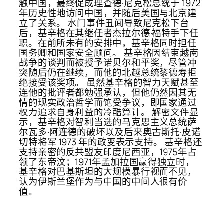
触中国，最终促成理查德·尼克松总统于 1972
年历史性地访问中国，并随后美国与北京建
立了关系。 水门事件丑闻导致尼克松下台
后，基辛格在其继任者杰拉尔德·福特手下任
职。在前所未有的安排中，基辛格同时担任
国务卿和国家安全顾问。 基辛格因结束越南
战争的谈判而被授予诺贝尔和平奖，尽管冲
突随后仍在继续，而他的北越总统黎德寿拒
绝接受该奖项。 虽然基辛格的智力天赋甚至
连他的批评者都勉强承认，但他仍然因其无
情的现实政治哲学而饱受争议，即国家通过
权力追求自身利益的冷酷算计。 解密文件显
示，基辛格对智利当选的马克思主义总统萨
尔瓦多·阿连德的破坏以及后来奥古斯托·皮诺
切特将军 1973 年的政变表示支持。 基辛格还
支持亲密的反共盟友印度尼西亚，1975年占
领了东帝汶；1971年孟加拉国赢得独立时，
基辛格对巴基斯坦的大规模暴行视而不见，
认为伊斯兰堡作为与中国的中间人很有价
值。