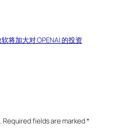
将加大对 OPENAI 的投资
.
Required fields are marked
*