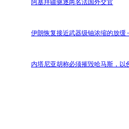
阿塞拜疆驱逐两名法国外交官
伊朗恢复接近武器级铀浓缩的放缓 – 
内塔尼亚胡称必须摧毁哈马斯，以