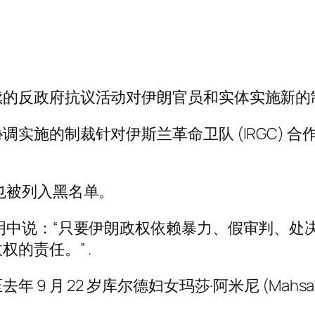
续的反政府抗议活动对伊朗官员和实体实施新的
实施的制裁针对伊斯兰革命卫队 (IRGC) 
也被列入黑名单。
明中说：“只要伊朗政权依赖暴力、假审判、处
的责任。” .
 月 22 岁库尔德妇女玛莎·阿米尼 (Mahsa