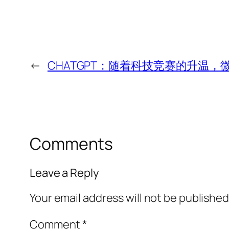
←
CHATGPT：随着科技竞赛的升温，微软
Comments
Leave a Reply
Your email address will not be published
Comment
*