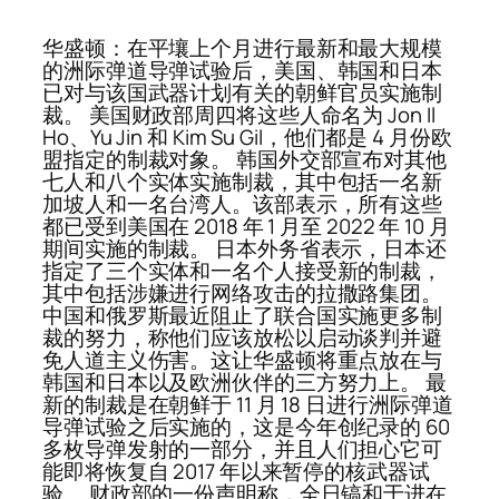
华盛顿：在平壤上个月进行最新和最大规模
的洲际弹道导弹试验后，美国、韩国和日本
已对与该国武器计划有关的朝鲜官员实施制
裁。 美国财政部周四将这些人命名为 Jon Il
Ho、Yu Jin 和 Kim Su Gil，他们都是 4 月份欧
盟指定的制裁对象。 韩国外交部宣布对其他
七人和八个实体实施制裁，其中包括一名新
加坡人和一名台湾人。该部表示，所有这些
都已受到美国在 2018 年 1 月至 2022 年 10 月
期间实施的制裁。 日本外务省表示，日本还
指定了三个实体和一名个人接受新的制裁，
其中包括涉嫌进行网络攻击的拉撒路集团。
中国和俄罗斯最近阻止了联合国实施更多制
裁的努力，称他们应该放松以启动谈判并避
免人道主义伤害。这让华盛顿将重点放在与
韩国和日本以及欧洲伙伴的三方努力上。 最
新的制裁是在朝鲜于 11 月 18 日进行洲际弹道
导弹试验之后实施的，这是今年创纪录的 60
多枚导弹发射的一部分，并且人们担心它可
能即将恢复自 2017 年以来暂停的核武器试
验。 财政部的一份声明称，全日镐和于进在