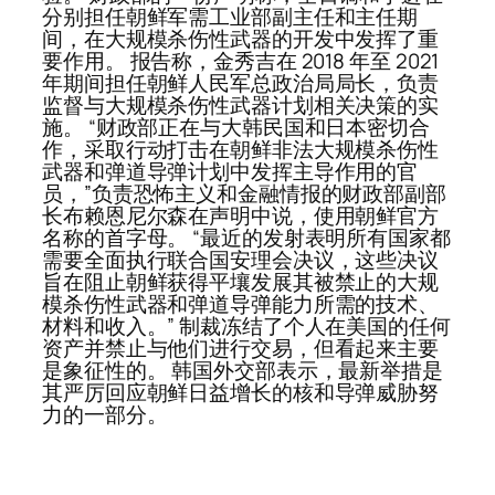
分别担任朝鲜军需工业部副主任和主任期
间，在大规模杀伤性武器的开发中发挥了重
要作用。 报告称，金秀吉在 2018 年至 2021
年期间担任朝鲜人民军总政治局局长，负责
监督与大规模杀伤性武器计划相关决策的实
施。 “财政部正在与大韩民国和日本密切合
作，采取行动打击在朝鲜非法大规模杀伤性
武器和弹道导弹计划中发挥主导作用的官
员，”负责恐怖主义和金融情报的财政部副部
长布赖恩尼尔森在声明中说，使用朝鲜官方
名称的首字母。 “最近的发射表明所有国家都
需要全面执行联合国安理会决议，这些决议
旨在阻止朝鲜获得平壤发展其被禁止的大规
模杀伤性武器和弹道导弹能力所需的技术、
材料和收入。” 制裁冻结了个人在美​​国的任何
资产并禁止与他们进行交易，但看起来主要
是象征性的。 韩国外交部表示，最新举措是
其严厉回应朝鲜日益增长的核和导弹威胁努
力的一部分。