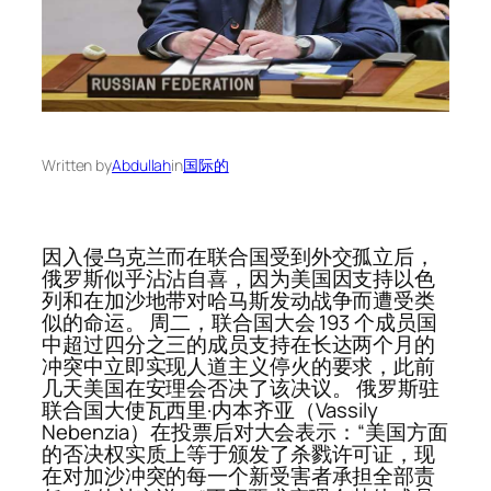
Written by
Abdullah
in
国际的
因入侵乌克兰而在联合国受到外交孤立后，
俄罗斯似乎沾沾自喜，因为美国因支持以色
列和在加沙地带对哈马斯发动战争而遭受类
似的命运。 周二，联合国大会 193 个成员国
中超过四分之三的成员支持在长达两个月的
冲突中立即实现人道主义停火的要求，此前
几天美国在安理会否决了该决议。 俄罗斯驻
联合国大使瓦西里·内本齐亚（Vassily
Nebenzia）在投票后对大会表示：“美国方面
的否决权实质上等于颁发了杀戮许可证，现
在对加沙冲突的每一个新受害者承担全部责