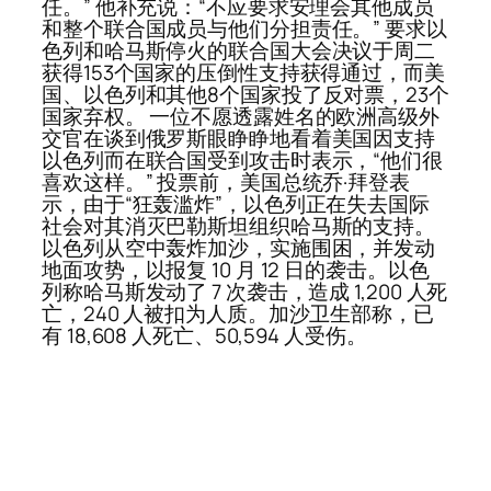
任。” 他补充说：“不应要求安理会其他成员
和整个联合国成员与他们分担责任。” 要求以
色列和哈马斯停火的联合国大会决议于周二
获得153个国家的压倒性支持获得通过，而美
国、以色列和其他8个国家投了反对票，23个
国家弃权。 一位不愿透露姓名的欧洲高级外
交官在谈到俄罗斯眼睁睁地看着美国因支持
以色列而在联合国受到攻击时表示，“他们很
喜欢这样。” 投票前，美国总统乔·拜登表
示，由于“狂轰滥炸”，以色列正在失去国际
社会对其消灭巴勒斯坦组织哈马斯的支持。
以色列从空中轰炸加沙，实施围困，并发动
地面攻势，以报复 10 月 12 日的袭击。以色
列称哈马斯发动了 7 次袭击，造成 1,200 人死
亡，240 人被扣为人质。加沙卫生部称，已
有 18,608 人死亡、50,594 人受伤。