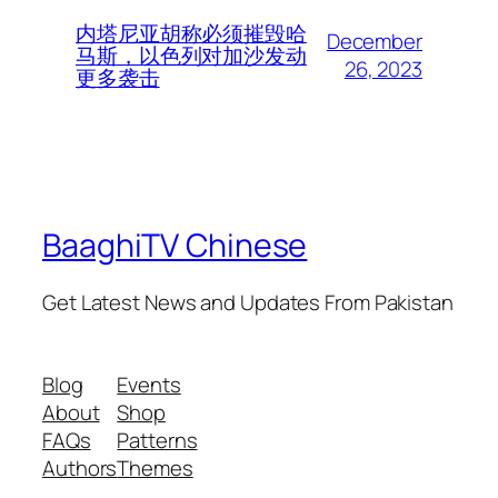
内塔尼亚胡称必须摧毁哈
December
马斯，以色列对加沙发动
26, 2023
更多袭击
BaaghiTV Chinese
Get Latest News and Updates From Pakistan
Blog
Events
About
Shop
FAQs
Patterns
Authors
Themes