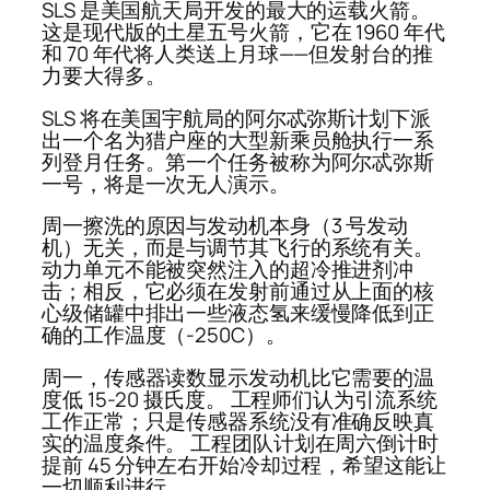
SLS 是美国航天局开发的最大的运载火箭。
这是现代版的土星五号火箭，它在 1960 年代
和 70 年代将人类送上月球——但发射台的推
力要大得多。
SLS 将在美国宇航局的阿尔忒弥斯计划下派
出一个名为猎户座的大型新乘员舱执行一系
列登月任务。第一个任务被称为阿尔忒弥斯
一号，将是一次无人演示。
周一擦洗的原因与发动机本身（3 号发动
机）无关，而是与调节其飞行的系统有关。
动力单元不能被突然注入的超冷推进剂冲
击；相反，它必须在发射前通过从上面的核
心级储罐中排出一些液态氢来缓慢降低到正
确的工作温度（-250C）。
周一，传感器读数显示发动机比它需要的温
度低 15-20 摄氏度。 工程师们认为引流系统
工作正常；只是传感器系统没有准确反映真
实的温度条件。 工程团队计划在周六倒计时
提前 45 分钟左右开始冷却过程，希望这能让
一切顺利进行。