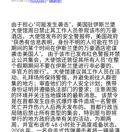
Written by
Abdullah
in
国际的
由于担心“可能发生袭击”，美国驻伊斯兰堡
大使馆周日禁止其工作人员参观该市的万豪
酒店。 大使馆发布的安全警报称，美国政府
“获悉有信息表明，身份不明的人可能在节日
期间的某个时间在伊斯兰堡的万豪酒店密谋
袭击美国人”。 由于该市已发布红色警报并禁
止公共集会，大使馆还敦促其所有人员“在整
个假期期间不要在伊斯兰堡进行非必要的、
非官方的旅行”。 大使馆建议其工作人员在活
动、礼拜场所保持警惕，并避免前往人群密
集的地方；审查他们的个人安全计划；携带
身份证明并遵循执法部门的要求；注意周围
的环境并关注当地媒体的最新消息。 该禁令
是在首都发生自杀式爆炸事件造成一名警察
死亡并炸伤六人后两天发布的。 首都行政当
局随后禁止所有类型的集会，特别是与即将
举行的地方政府选举有关的活动，为期两
周，并宣布该市 48 小时处于高度戒备状态。
2008 年，一名自杀式炸弹袭击者将一辆装满