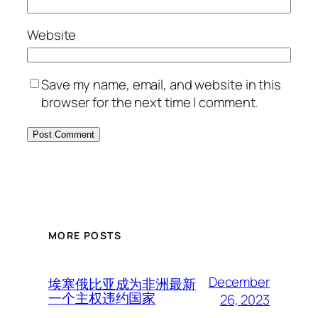
Website
Save my name, email, and website in this
browser for the next time I comment.
MORE POSTS
December
埃塞俄比亚成为非洲最新
一个主权违约国家
26, 2023