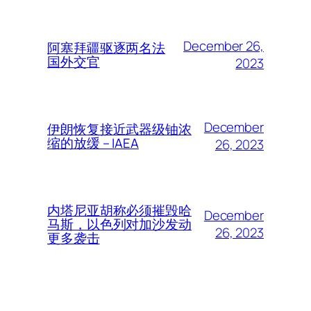
December 26,
阿塞拜疆驱逐两名法
国外交官
2023
December
伊朗恢复接近武器级铀浓
缩的放缓 – IAEA
26, 2023
内塔尼亚胡称必须摧毁哈
December
马斯，以色列对加沙发动
26, 2023
更多袭击