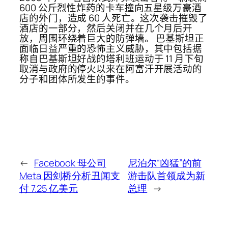
600 公斤烈性炸药的卡车撞向五星级万豪酒
店的外门，造成 60 人死亡。这次袭击摧毁了
酒店的一部分，然后关闭并在几个月后开
放，周围环绕着巨大的防弹墙。 巴基斯坦正
面临日益严重的恐怖主义威胁，其中包括据
称自巴基斯坦好战的塔利班运动于 11 月下旬
取消与政府的停火以来在阿富汗开展活动的
分子和团体所发生的事件。
←
Facebook 母公司
尼泊尔“凶猛”的前
Meta 因剑桥分析丑闻支
游击队首领成为新
付 7.25 亿美元
总理
→