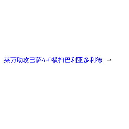
莱万助攻巴萨4-0横扫巴利亚多利德
→