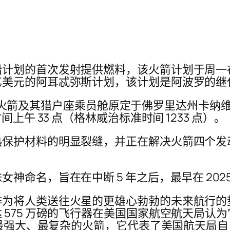
船计划的首次发射提供燃料，该火箭计划于周一
亿美元的阿耳忒弥斯计划，该计划是阿波罗的继
SLS) 火箭及其猎户座乘员舱原定于佛罗里达州
上午 33 点（格林威治标准时间 1233 点）。
热保护材料的明显裂缝，并正在解决火箭四个发
神命名，旨在在中断 5 年之后，最早在 202
为将人类送往火星的更雄心勃勃的未来航行的垫脚
 575 万磅的飞行器在美国国家航空航天局认
最强大、最复杂的火箭，它代表了美国航天局自 19