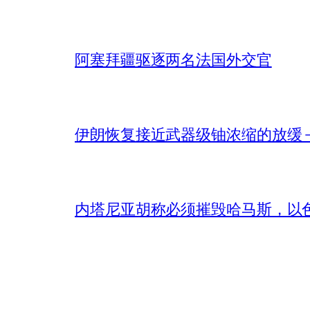
阿塞拜疆驱逐两名法国外交官
伊朗恢复接近武器级铀浓缩的放缓 – 
内塔尼亚胡称必须摧毁哈马斯，以