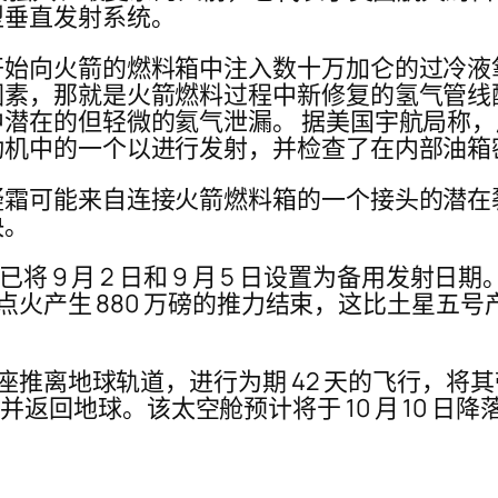
型垂直发射系统。
始向火箭的燃料箱中注入数十万加仑的过冷液
因素，那就是火箭燃料过程中新修复的氢气管线
潜在的但轻微的氦气泄漏。 据美国宇航局称
动机中的一个以进行发射，并检查了在内部油箱
疑霜可能来自连接火箭燃料箱的一个接头的潜在
决。
将 9 月 2 日和 9 月 5 日设置为备用发
器点火产生 880 万磅的推力结束，这比土星五
座推离地球轨道，进行为期 42 天的飞行，将其
公里）并返回地球。该太空舱预计将于 10 月 10 日