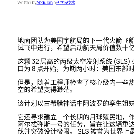
Written by
Abdullah
in
科学&技术
地面团队为美国宇航局的下一代火箭飞
试飞中进行，希望启动航天局价值数十
这颗 32 层高的两级太空发射系统 (
口为 8 点开始，为期两小时：美国东部时间
但是，随着工程师检查了核心级内一些
空的希望变得渺茫。
该计划以古希腊神话中阿波罗的孪生姐妹女
它还寻求建立一个长期的月球殖民地，作
阿尔忒弥斯一号的任务，旨在让这辆重达
伐并突破设计极限。 SLS 被誉为世界上