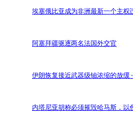
埃塞俄比亚成为非洲最新一个主权
阿塞拜疆驱逐两名法国外交官
伊朗恢复接近武器级铀浓缩的放缓 – 
内塔尼亚胡称必须摧毁哈马斯，以