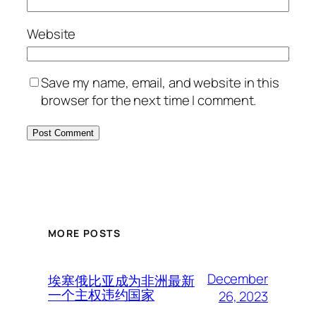
Website
Save my name, email, and website in this
browser for the next time I comment.
MORE POSTS
December
埃塞俄比亚成为非洲最新
一个主权违约国家
26, 2023