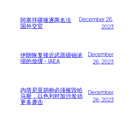
December 26,
阿塞拜疆驱逐两名法
国外交官
2023
December
伊朗恢复接近武器级铀浓
缩的放缓 – IAEA
26, 2023
内塔尼亚胡称必须摧毁哈
December
马斯，以色列对加沙发动
26, 2023
更多袭击