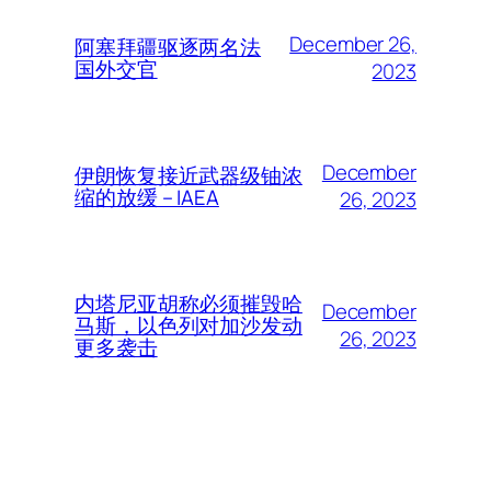
December 26,
阿塞拜疆驱逐两名法
国外交官
2023
December
伊朗恢复接近武器级铀浓
缩的放缓 – IAEA
26, 2023
内塔尼亚胡称必须摧毁哈
December
马斯，以色列对加沙发动
26, 2023
更多袭击