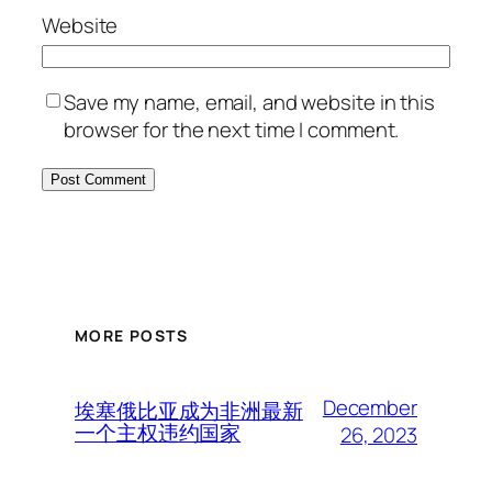
Website
Save my name, email, and website in this
browser for the next time I comment.
MORE POSTS
December
埃塞俄比亚成为非洲最新
一个主权违约国家
26, 2023