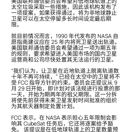
美国联邦通信委员会希望对低地球轨道上的
太空垃圾采取一些措施，因此该机构发布了
一项提案，如果获得通过，将为非地球静止
卫星可以在太空停留多长时间设定最后期
限。
就目前情况而言，1990 年代发布的 NASA 自
愿指南建议应在 25 年内将死卫星送出轨道。
美国联邦通信委员会希望通过一项为期五年
的规则，要求希望进入美国市场的国内卫星
运营商和公司尽快处置其无法运行的卫星。
“我们认为，让卫星在近地轨道上脱离轨道数
十年不再可持续，” 已经在太空中的卫星将不
受 FCC 指导方针的约束。委员会还提议从 9
月 29 日开始，即计划对该法规进行投票的那
一天，开始为期两年的祖父期限。这一分拆
将使先前获得未来卫星发射时间批准的组织
为其航天器制定处置计划。
FCC 表示，在 NASA 表示担心五年限制会影
响其 CubeSat 任务后，它还将逐案给予豁
免。 该提议是在低地球轨道上的卫星数量预