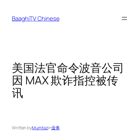
Skip
to
BaaghiTV Chinese
content
美国法官命令波音公司
因 MAX 欺诈指控被传
讯
Written by
Mumtaz
in
业务