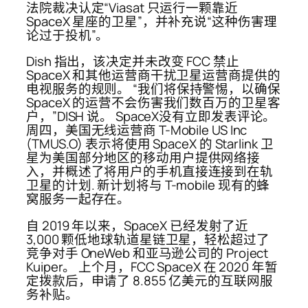
法院裁决认定“Viasat 只运行一颗靠近
SpaceX 星座的卫星”，并补充说“这种伤害理
论过于投机”。
Dish 指出，该决定并未改变 FCC 禁止
SpaceX 和其他运营商干扰卫星运营商提供的
电视服务的规则。 “我们将保持警惕，以确保
SpaceX 的运营不会伤害我们数百万的卫星客
户，”DISH 说。 SpaceX没有立即发表评论。
周四，美国无线运营商 T-Mobile US Inc
(TMUS.O) 表示将使用 SpaceX 的 Starlink 卫
星为美国部分地区的移动用户提供网络接
入，并概述了将用户的手机直接连接到在轨
卫星的计划. 新计划将与 T-mobile 现有的蜂
窝服务一起存在。
自 2019 年以来，SpaceX 已经发射了近
3,000 颗低地球轨道星链卫星，轻松超过了
竞争对手 OneWeb 和亚马逊公司的 Project
Kuiper。 上个月，FCC SpaceX 在 2020 年暂
定拨款后，申请了 8.855 亿美元的互联网服
务补贴。