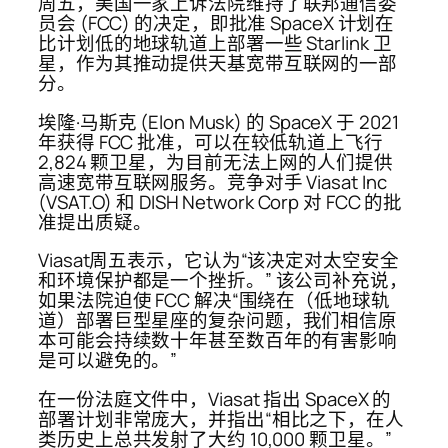
周五，美国一家上诉法院维持了联邦通信委
员会 (FCC) 的决定，即批准 SpaceX 计划在
比计划低的地球轨道上部署一些 Starlink 卫
星，作为其推动提供天基宽带互联网的一部
分。
埃隆·马斯克 (Elon Musk) 的 SpaceX 于 2021
年获得 FCC 批准，可以在较低轨道上飞行
2,824 颗卫星，为目前无法上网的人们提供
高速宽带互联网服务。竞争对手 Viasat Inc
(VSAT.O) 和 DISH Network Corp 对 FCC 的批
准提出质疑。
Viasat周五表示，它认为“该决定对太空安全
和环境保护都是一个挫折。” 该公司补充说，
如果法院迫使 FCC 解决“围绕在（低地球轨
道）部署巨型星座的复杂问题，我们相信原
本可能会持续数十年甚至数百年的有害影响
是可以避免的。”
在一份法庭文件中，Viasat 指出 SpaceX 的
部署计划非常庞大，并指出“相比之下，在人
类历史上总共发射了大约 10,000 颗卫星。”