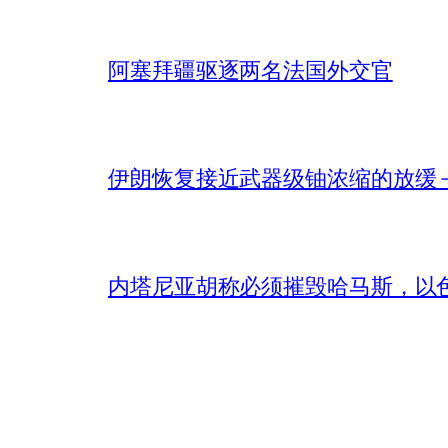
阿塞拜疆驱逐两名法国外交官
伊朗恢复接近武器级铀浓缩的放缓 – 
内塔尼亚胡称必须摧毁哈马斯，以