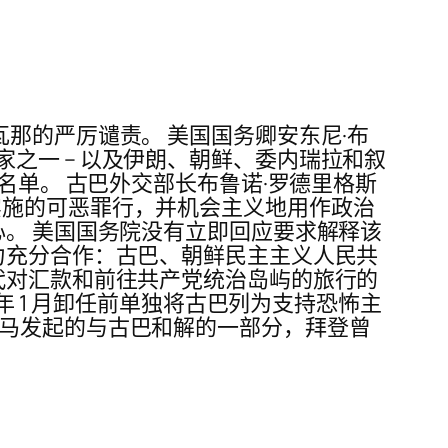
那的严厉谴责。 美国国务卿安东尼·布
个国家之一 – 以及伊朗、朝鲜、委内瑞拉和叙
名单。 古巴外交部长布鲁诺·罗德里格斯
实施的可恶罪行，并机会主义地用作政治
心。 美国国务院没有立即回应要求解释该
力充分合作：古巴、朝鲜民主主义人民共
代对汇款和前往共产党统治岛屿的旅行的
年 1 月卸任前单独将古巴列为支持恐怖主
巴马发起的与古巴和解的一部分，拜登曾