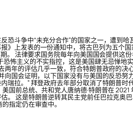
反恐斗争中“未充分合作”的国家之一，遭到哈瓦
《美国联邦纪事报》上发表的一份通知中，将古巴列为五
预期。 法律要求国务院每年向美国国会提供这份
于恐怖主义的不实指控，这是美国肆无忌惮地
过去两年的评估几乎一致，符合特朗普政府的决
定并向国会证明，以下国家没有与美国的反恐努
内瑞拉。” 拜登政府去年部分取消了特朗普时
国前总统、共和党人唐纳德·特朗普在 2021 
估。 这是特朗普逆转其民主党前任巴拉克奥
商的指定仍在审查中。