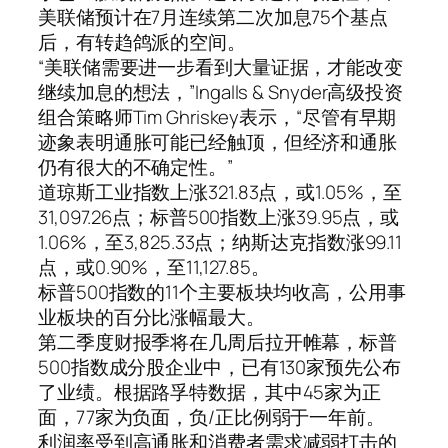
美联储预计在7月连续第二次加息75个基点
后，有转趋鸽派的空间。
“美联储需要进一步看到大量证据，才能改变
继续加息的想法，”Ingalls & Snyder高级投资
组合策略师Tim Ghriskey表示，“尽管有早期
迹象表明通胀可能已经触顶，但经济和通胀
仍有很大的不确定性。”
道琼斯工业指数上涨321.83点，或1.05%，至
31,097.26点；标普500指数上涨39.95点，或
1.06%，至3,825.33点；纳斯达克指数涨99.11
点，或0.90%，至11,127.85。
标普500指数的11个主要板块均收高，公用事
业板块的百分比涨幅最大。
第二季度财报季将在几周后拉开帷幕，标普
500指数成分股企业中，已有130家预先公布
了业绩。根据路孚特数据，其中45家为正
面，77家为负面，负/正比例弱于一年前。
利润率受到高通胀和消费者需求减弱打击的