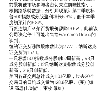
前景将使市场参与者密切关注前瞻性指引。
根据路孚特数据，分析师现预计第二季度标
普500指数成分股盈利增长5.6%，低于本季
度初预计的6.8%。
百货连锁店科尔百货股价骤降19.6%，此前该
公司决定停止可能出售给Franchise Group的
谈判。
纽约证交所涨跌股家数比为2.77:1，纳斯达克
证交所为1.57:1。
一只标普500指数成分股创52周新高，48只
成分股创新低；12只纳斯达克指数成分股创
新高，219只创新低。
美国各证交所总计成交110.1亿股，过去20个
交易日的日均成交量为128.8亿股。(完) (编
译 高思佳/刘静；审校 母红)