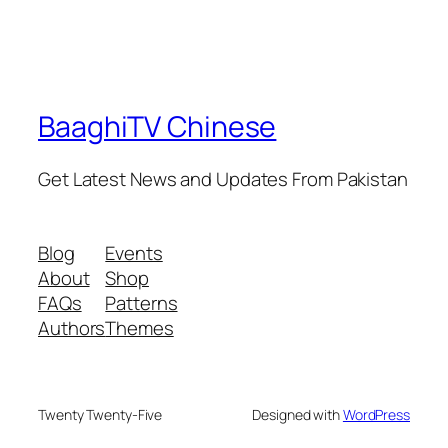
BaaghiTV Chinese
Get Latest News and Updates From Pakistan
Blog
Events
About
Shop
FAQs
Patterns
Authors
Themes
Twenty Twenty-Five
Designed with
WordPress