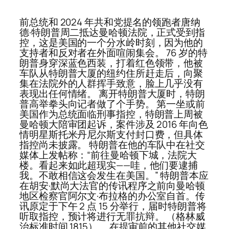
前总统和 2024 年共和党提名的领跑者唐纳
德·特朗普周二抵达曼哈顿法院，正式受到指
控，这是美国的一个分水岭时刻，因为他的
支持者和反对者在外面喧闹集会。 76 岁的特
朗普身穿深蓝色西装，打着红色领带，他被
车队从特朗普大厦的纽约住所赶走后，向聚
集在法院外的人群挥手致意，脸上几乎没有
表现出任何情绪。 离开特朗普大厦时，特朗
普高举拳头向记者做了个手势。 第一坐或前
美国作为总统面临刑事指控，特朗普上周被
曼哈顿大陪审团起诉，案件涉及 2016 年向色
情明星斯托米丹尼尔斯支付封口费，但具体
指控尚未披露。 特朗普在他的车队中在社交
媒体上发帖称：“前往曼哈顿下城，法院大
楼。看起来如此超现实——哇，他们要逮捕
我。不敢相信这会发生在美国。” 特朗普本应
在胡安·默尚大法官的传讯程序之前向曼哈顿
地区检察官阿尔文·布拉格的办公室自首。传
讯原定于下午 2 点 15 分举行，届时特朗普将
听取指控，预计将进行无罪抗辩。 （格林威
治标准时间 1815）。 在提审前的其他社交媒