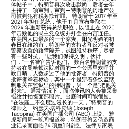
体帖子中，特朗普再次攻击默尚，后者去年
主持了一项审判，审判中特朗普的房地产公
司被判犯有税务欺诈罪。 特朗普于 2017 年至
2021 年担任总统，他于 11 月宣布争取在
2024 年重新获得总统职位，以阻止在 2020
年击败他的民主党总统乔拜登在白宫连任。
在美国人口最多的一个凉爽、阳光明媚的初
春日在纽约市，特朗普的支持者和反对者被
警察设置的路障隔开，试图维持秩序，尽管
有一些对抗。 “让我们保持文明，伙计
们，”一名警官告诉他们。 数百名特朗普的支
持者在曼哈顿法院对面的一个公园里欢呼并
吹口哨，人数超过了他的批评者。特朗普的
批评者举着标语，其中一个是穿着条纹监狱
制服关在监狱里的特朗普，另一个是“把他关
起来”。 通常情况下，面临传讯的人会被采集
指纹并拍摄面部照片。出庭时间可能很短。
“在法庭上不会度过漫长的一天，”特朗普的
律师之一约瑟夫·塔科皮纳 (Joseph
Tacopina) 在美国广播公司 (ABC) 上说。 雅
虎新闻周一晚间报道称，特朗普将因伪造商
业记录而面临 34 项重罪指控。 法律专家表