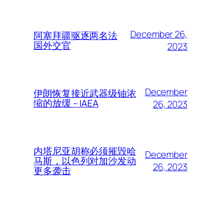
December 26,
阿塞拜疆驱逐两名法
国外交官
2023
December
伊朗恢复接近武器级铀浓
缩的放缓 – IAEA
26, 2023
内塔尼亚胡称必须摧毁哈
December
马斯，以色列对加沙发动
26, 2023
更多袭击