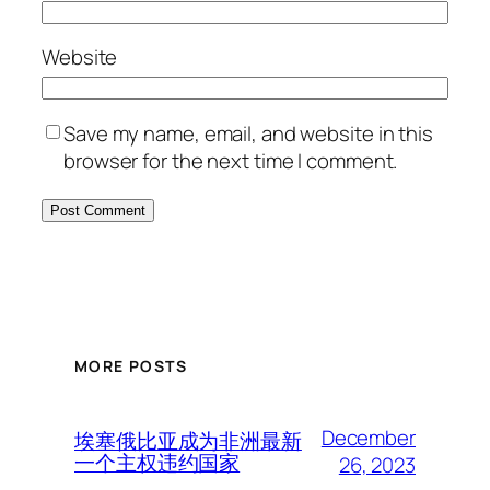
Website
Save my name, email, and website in this
browser for the next time I comment.
MORE POSTS
December
埃塞俄比亚成为非洲最新
一个主权违约国家
26, 2023