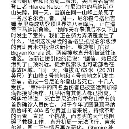
探险组织者和官员周二表示，美国著名滑雪
登山者 Hilaree Nelson 在尼泊尔的马纳斯卢
山失踪，同一天，雪崩在同一山峰上杀死了
一名尼泊尔登山者。 周一，尼尔森与搭档吉
姆·莫里森成功登顶世界第八高峰后，正在滑
雪下马纳斯鲁峰。 “她昨天在登顶后不久下山
时发生了意外。我们正在努力弄清楚发生了
什么，”组织这次探险的香格里拉尼泊尔跋涉
的吉班吉米尔报道法新社。 旅游部门官员
Bigyan Koirala 说，两架搜救直升机被派往该
地区。 法新社援引他的话说：“据信，她已经
滑到了山顶附近。徒步搜索队也可能部署在
事故区域。” 同一天，海拔 8,163 米（26,781
英尺）的山峰 3 号营地和 4 号营地之间发生
雪崩，造成一名尼泊尔登山者死亡，十几人
受伤。 “事件中的四名重伤者已被空运到加德
满都接受治疗。几乎所有其他人都已撤离，”
柯伊拉腊说。 死亡是尼泊尔秋季登山季节的
首例确诊人员伤亡。 对于今年试图登顶马纳
斯鲁峰的 404 名付费登山者来说，持续不断
的雨雪一直是一个挑战，而恶劣的天气也阻
碍了救援工作。 直升机周一无法飞行，吉米
尔说，周二下午情况再次恶化。 Ghimire 补