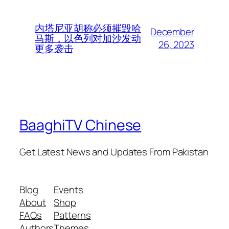
内塔尼亚胡称必须摧毁哈
December
马斯，以色列对加沙发动
26, 2023
更多袭击
BaaghiTV Chinese
Get Latest News and Updates From Pakistan
Blog
Events
About
Shop
FAQs
Patterns
Authors
Themes