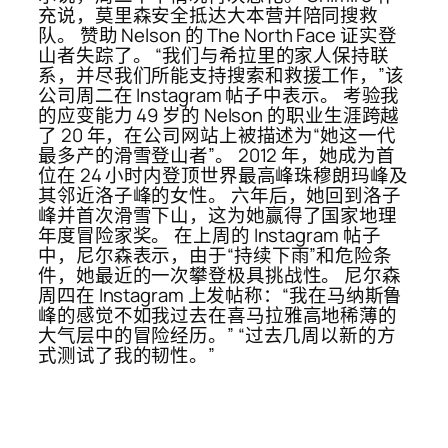
充说，莫里森安全抵达大本营并陪同搜救
队。 赞助 Nelson 的 The North Face 证实登
山者失踪了。 “我们与希拉里的家人保持联
系，并尽我们所能支持搜索和救援工作，”该
公司周二在 Instagram 帖子中表示。 考验我
的应变能力 49 岁的 Nelson 的职业生涯跨越
了 20 年，在公司网站上被描述为“她这一代
最多产的滑雪登山者”。 2012 年，她成为首
位在 24 小时内登顶世界最高峰珠穆朗玛峰及
其邻近洛子峰的女性。 六年后，她回到洛子
峰并首次滑雪下山，这为她赢得了国家地理
年度冒险家奖。 在上周的 Instagram 帖子
中，尼尔森表示，由于“持续下雨”和危险条
件，她最近的一次攀登极具挑战性。 尼尔森
周四在 Instagram 上发帖称：“我在马纳斯鲁
峰的感觉不如我过去在喜马拉雅高地稀薄的
大气层中的冒险经历。” “过去几周以新的方
式测试了我的韧性。”