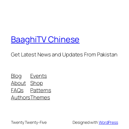
BaaghiTV Chinese
Get Latest News and Updates From Pakistan
Blog
Events
About
Shop
FAQs
Patterns
Authors
Themes
Twenty Twenty-Five
Designed with
WordPress