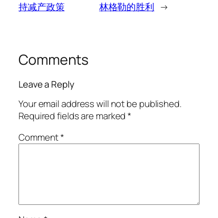
持减产政策
林格勒的胜利
→
Comments
Leave a Reply
Your email address will not be published.
Required fields are marked
*
Comment
*