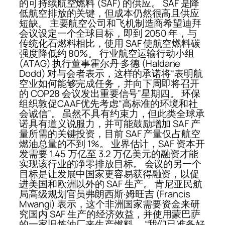
的可持续航空燃料 (SAF) 的供应。 SAF 是降
低航空排放的关键，但成本仍然很高且供应
短缺。 主要航空公司和飞机制造商希望迪拜
会议设定一个全球目标，即到 2050 年，与
传统化石燃料相比，使用 SAF 使航空燃料碳
强度降低约 80%。 行业航空运输行动小组
(ATAG) 执行董事霍尔丹·多德 (Haldane
Dodd) 对与会者表示，这样的承诺将“表明航
空业如何能够完成任务，并向下周即将召开
的 COP28 会议发出重要信号”星期四。 环保
组织敦促CAAF优先考虑“高标准的环境和社
会诚信”。 虽然不具有约束力，但此类全球承
诺具有道义说服力，并可能鼓励增加 SAF 产
量所需的关键投资，目前 SAF 产量仅占航空
燃油总量的不到 1%。 业界估计，SAF 资本开
发需要 1.45 万亿至 3.2 万亿美元的融资才能
实现该行业的净零排放目标。 会议的另一个
目标是让发展中国家更容易获得融资，以促
进美国和欧洲以外的 SAF 生产。 肯尼亚民航
局高级规划官员弗朗西斯·姆旺吉 (Francis
Mwangi) 表示，这个非洲国家需要资金来研
究国内 SAF 生产的经济效益，并使用蒙巴萨
的一家旧炼油厂来生产燃料。 “我们已准备好