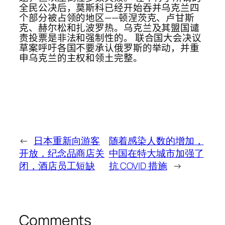
全民公决后，莫斯科已经开始吞并乌克兰四
个部分被占领的地区——顿涅茨克、卢甘斯
克、赫尔松和扎波罗热。乌克兰及其盟国谴
责投票是非法和强制性的。 联合国大会决议
草案呼吁各国不要承认俄罗斯的举动，并重
申乌克兰的主权和领土完整。
←
日本重新向游客
随着感染人数的增加，
开放，纪念品商店关
中国在特大城市加强了
闭，酒店员工短缺
抗 COVID 措施
→
Comments