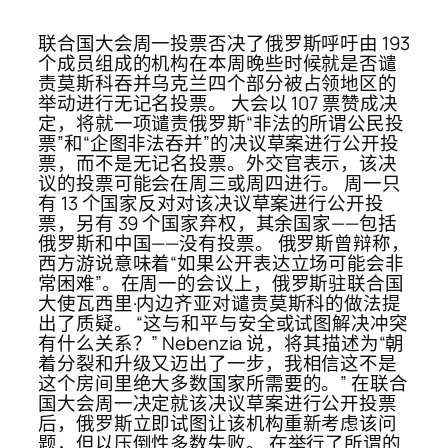
联合国大会周一投票否决了俄罗斯呼吁由 193
个成员组成的机构在本周晚些时候就是否谴
责莫斯科吞并乌克兰四个部分被占领地区的
举动进行无记名投票。 大会以 107 票赞成决
定，将就一项谴责俄罗斯“非法的所谓公民投
票”和“企图非法吞并”的决议草案进行公开投
票，而不是无记名投票。外交官表示，该决
议的投票可能会在周三或周四进行。 周一只
有 13 个国家反对对该决议草案进行公开投
票，另有 39 个国家弃权，其余国家——包括
俄罗斯和中国——没有投票。 俄罗斯曾辩称，
西方游说意味着“如果公开表达立场可能会非
常困难”。在周一的会议上，俄罗斯驻联合国
大使瓦西里·内边齐亚对谴责莫斯科的做法提
出了质疑。 “这与和平与安全或试图解决冲突
有什么关系？” Nebenzia 说，将其描述为“朝
着分裂和升级又迈出了一步，我相信这不是
这个房间里绝大多数国家所需要的。” 在联合
国大会周一决定就该决议草案进行公开投票
后，俄罗斯立即试图让该机构重新考虑该问
题，但以压倒性多数失败。 在举行了所谓的