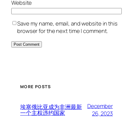
Website
Save my name, email, and website in this
browser for the next time I comment.
MORE POSTS
December
埃塞俄比亚成为非洲最新
一个主权违约国家
26, 2023