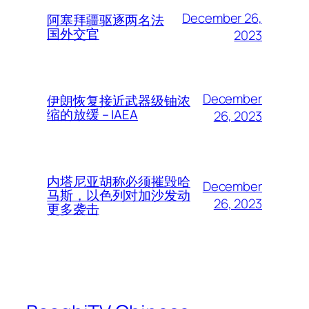
December 26,
阿塞拜疆驱逐两名法
国外交官
2023
December
伊朗恢复接近武器级铀浓
缩的放缓 – IAEA
26, 2023
内塔尼亚胡称必须摧毁哈
December
马斯，以色列对加沙发动
26, 2023
更多袭击