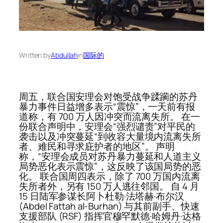
Written by
Abdullah
in
国际的
周五，联合国安理会对饱受战争蹂躏的苏丹
暴力事件日益增多表示“震惊”，一天前有报
道称，有 700 万人因冲突而流离失所。 在一
份联合声明中，安理会“强烈谴责”对平民的
袭击以及冲突蔓延“到收容大量境内流离失所
者、难民和寻求庇护者的地区”。 声明
称，“安理会成员对苏丹暴力蔓延和人道主义
局势恶化表示震惊”，这反映了该国局势的恶
化。 联合国周四表示，除了 700 万国内流离
失所者外，另有 150 万人逃往邻国。 自 4 月
15 日陆军参谋长阿卜杜勒·法塔赫·布尔汉
(Abdel Fattah al-Burhan) 与其前副手、快速
支援部队 (RSF) 指挥官穆罕默德·哈姆丹·达格