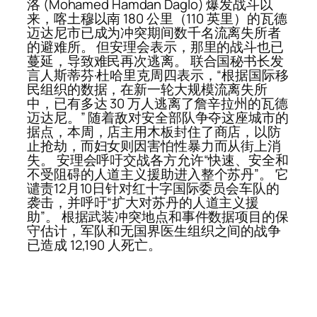
洛 (Mohamed Hamdan Daglo) 爆发战斗以
来，喀土穆以南 180 公里（110 英里）的瓦德
迈达尼市已成为冲突期间数千名流离失所者
的避难所。 但安理会表示，那里的战斗也已
蔓延，导致难民再次逃离。 联合国秘书长发
言人斯蒂芬·杜哈里克周四表示，“根据国际移
民组织的数据，在新一轮大规模流离失所
中，已有多达 30 万人逃离了詹辛拉州的瓦德
迈达尼。” 随着敌对安全部队争夺这座城市的
据点，本周，店主用木板封住了商店，以防
止抢劫，而妇女则因害怕性暴力而从街上消
失。 安理会呼吁交战各方允许“快速、安全和
不受阻碍的人道主义援助进入整个苏丹”。 它
谴责12月10日针对红十字国际委员会车队的
袭击，并呼吁“扩大对苏丹的人道主义援
助”。 根据武装冲突地点和事件数据项目的保
守估计，军队和无国界医生组织之间的战争
已造成 12,190 人死亡。