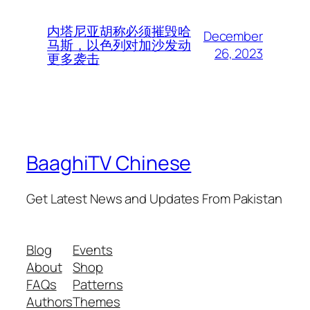
内塔尼亚胡称必须摧毁哈
December
马斯，以色列对加沙发动
26, 2023
更多袭击
BaaghiTV Chinese
Get Latest News and Updates From Pakistan
Blog
Events
About
Shop
FAQs
Patterns
Authors
Themes