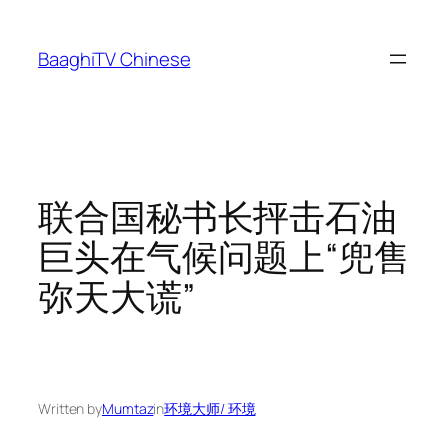
Skip
to
BaaghiTV Chinese
content
联合国秘书长抨击石油
巨头在气候问题上“兜售
弥天大谎”
Written by
Mumtaz
in
环境大师/ 环境