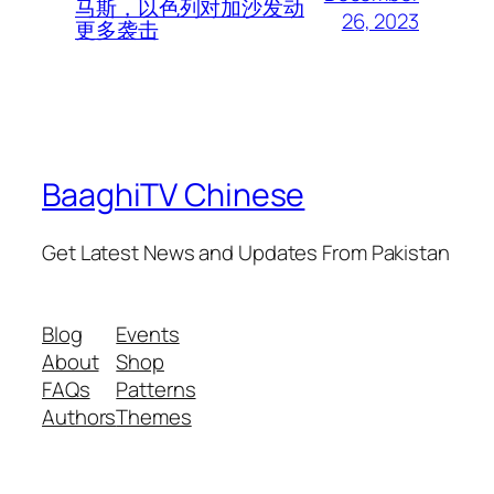
马斯，以色列对加沙发动
26, 2023
更多袭击
BaaghiTV Chinese
Get Latest News and Updates From Pakistan
Blog
Events
About
Shop
FAQs
Patterns
Authors
Themes