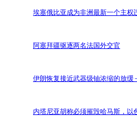
埃塞俄比亚成为非洲最新一个主权
阿塞拜疆驱逐两名法国外交官
伊朗恢复接近武器级铀浓缩的放缓 – 
内塔尼亚胡称必须摧毁哈马斯，以