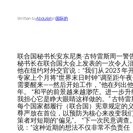
Written by
Abdullah
in
国际的
联合国秘书长安东尼奥·古特雷斯周一警
秘书长在联合国大会上发表的一次令人
他在纽约对外交官说：“我们从 2023
专家上个月将“世界末日时钟”调至距午夜
需要醒来——然后开始工作，”他在列出
年。 “和平的前景越来越渺茫。进一步
我担心它是睁大眼睛这样做的。” 古特
每个国家都履行（联合国）宪章规定的义
尊严放在首位，以预防为核心来改变我们
策者对短期的“偏见”。 “下一次民意调
说：“这种近期的想法不仅非常不负责任