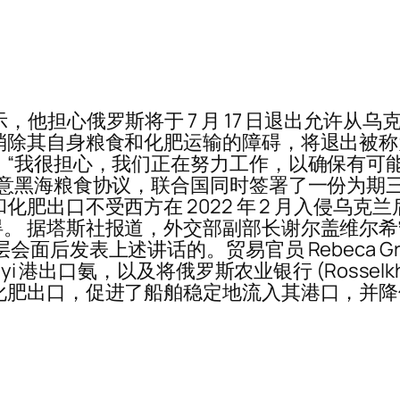
，他担心俄罗斯将于 7 月 17 日退出允许从
消除其自身粮食和化肥运输的障碍，将退出被称为
：“我很担心，我们正在努力工作，以确保有可
同意黑海粮食协议，联合国同时签署了一份为期
化肥出口不受西方在 2022 年 2 月入侵乌
。 据塔斯社报道，外交部副部长谢尔盖维尔希
面后发表上述讲话的。贸易官员 Rebeca Gry
i 港出口氨，以及将俄罗斯农业银行 (Rosselkho
化肥出口，促进了船舶稳定地流入其港口，并