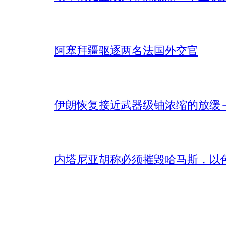
阿塞拜疆驱逐两名法国外交官
伊朗恢复接近武器级铀浓缩的放缓 – 
内塔尼亚胡称必须摧毁哈马斯，以