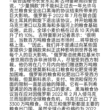
– 联合国秘书长安东尼奥·古特雷斯周四警告
说，“少量捐款”并不能纠正过去一年允许乌
克兰粮食安全出口黑海的协议结束所带来的
巨大影响。 俄罗斯于 2022 年 7 月在联合国
和土耳其的斡旋下退出该协议，并开始瞄准
乌克兰港口以及黑海和多瑙河上的粮食基础
设施，此后，全球小麦价格在过去 10 天内飙
升了约 10%。 古特雷斯对记者表示：“很明
显，当数百万吨粮食退出市场时……将导致价
格上涨。” “因此，我们并不是通过向某些国
家提供少量捐款来纠正这种影响到世界各地
每个人的巨大影响。” 俄罗斯总统弗拉基米尔
·普京周四告诉非洲领导人，尽管受到西方制
裁，他仍将在几个月内向他们赠送数万吨粮
食，他说这使莫斯科出口粮食和化肥变得更
加困难。 俄罗斯的粮食和化肥出口不受西方
制裁，但莫斯科表示，支付、物流和保险方
面的限制一直是运输的障碍。它有一系列希
望满足的改善自身出口的要求。 黑海粮食协
议旨在应对因俄罗斯 2022 年 2 月入侵乌克
兰而加剧的全球粮食危机，乌克兰出口了近
3300 万吨粮食。乌克兰和俄罗斯都是主要的
粮食出口国。 虽然全球小麦价格约为 2022