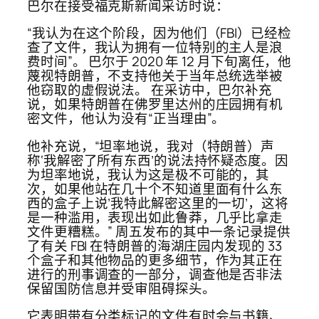
巴尔在接受福克斯新闻采访时说：
“我认为在这个阶段，因为他们（FBI）已经检
查了文件，我认为拥有一位特别的主人是浪
费时间”。 巴尔于 2020 年 12 月下旬离任，他
蔑视特朗普，不支持他关于当年总统选举被
他窃取的虚假说法。 在采访中，巴尔补充
说，如果特朗普在佛罗里达州的庄园拥有机
密文件，他认为没有“正当理由”。
他补充说，“坦率地说，我对（特朗普）声
称‘我解密了所有东西’的说法持怀疑态度。因
为坦率地说，我认为这是极不可能的，其
次，如果他站在几十个不知道里面有什么东
西的盒子上说’我特此解密这里的一切’，这将
是一种滥用，表现出如此鲁莽，几乎比拿走
文件更糟糕。” 周五发布的其中一条记录提供
了有关 FBI 在特朗普的海湖庄园内发现的 33
个盒子和其他物品的更多细节，作为其正在
进行的刑事调查的一部分，调查他是否非法
保留国防信息并受审阻碍探头。
它表明带有分类标记的文件有时会与书籍、