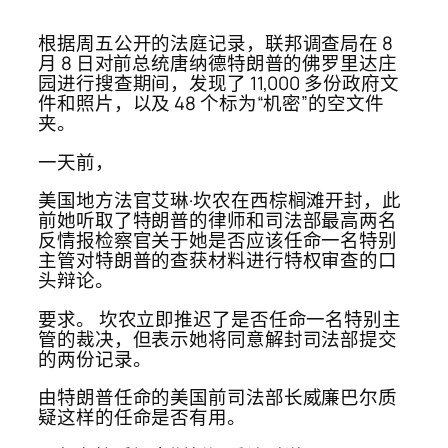
根据周五公开的法庭记录，联邦调查局在 8
月 8 日对前总统唐纳德特朗普的佛罗里达庄
园进行搜查期间，发现了 11,000 多份政府文
件和照片，以及 48 个标为“机密”的空文件
夹。
一天前，
美国地方法官艾琳·坎农在西棕榈滩开封，此
前她听取了特朗普的律师和司法部最高两名
反情报检察官关于她是否应该任命一名特别
主管对特朗普的查获材料进行特权审查的口
头辩论。
要求。 坎农立即推迟了是否任命一名特别主
管的裁决，但表示她将同意解封司法部提交
的两份记录。
由特朗普任命的美国前司法部长威廉巴尔质
疑这样的任命是否有用。