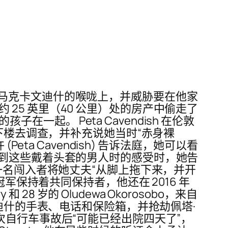
马克卡文迪什的喉咙上，并威胁要在他家
约 25 英里（40 公里）处的房产中偷走了
的孩子在一起。 Peta Cavendish 在伦敦
，然后下楼去调查，并补充说她当时“赤身裸
ta Cavendish) 告诉法庭，她可以看
 问她看到这些戴着头套的男人时的感受时，她告
，其中一名闯入者将她丈夫“从脚上拖下来，并开
赛段冠军保持着共同保持者，他还在 2016 年
和 28 岁的 Oludewa Okorosobo，来自
·卡文迪什的手表、电话和保险箱，并抢劫佩塔·
夫在一次自行车事故后“可能已经出院四天了”，