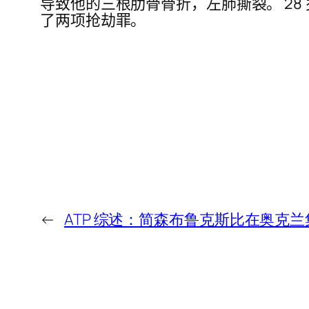
导致他的三根肋骨骨折，左肺撕裂。 28 岁的 A
了两项抢劫罪。
←
ATP 综述：简森布鲁克斯比在奥克兰