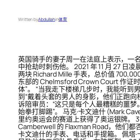
Written by
Abdullah
in
体育
英国骑手的妻子周一在法庭上表示，一
中抢劫时刺伤他。 2021 年 11 月 
两块 Richard Mille 手表，总价值 70
东部的 Chelmsford Crown C
体”。 “当我走下楼梯几步时，我能听到男人说
到“戴着头套的男人的身影，他们正跑向楼梯底
诉陪审员：“这只是每个人最糟糕的噩梦。” 佩
始拳打脚踢”。 马克·卡文迪什 (Mark C
里约奥运会的赛道上获得了奥运银牌。 31 岁的 Bel
Camberwell 的 Flaxman R
卡文迪什的手表、电话和手提箱。 佩塔·卡文