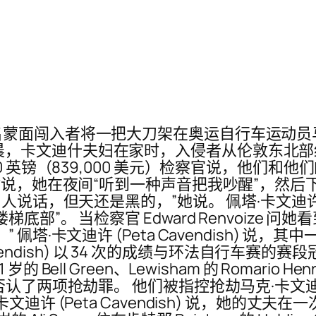
名蒙面闯入者将一把大刀架在奥运自行车运动员
27 日凌晨，卡文迪什夫妇在家时，入侵者从伦敦东北部
0,000 英镑（839,000 美元）检察官说，他们和他们
ourt 作证时说，她在夜间“听到一种声音把我吵醒”
话，但天还是黑的，”她说。 佩塔·卡文迪许 (Pe
部”。 当检察官 Edward Renvoize
塔·卡文迪许 (Peta Cavendish) 说
avendish) 以 34 次的成绩与环法自行车赛的
l Green、Lewisham 的 Romario Henry 
oad，他们都否认了两项抢劫罪。 他们被指控抢劫马克
迪许 (Peta Cavendish) 说，她的丈