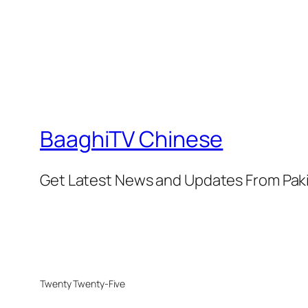
BaaghiTV Chinese
Get Latest News and Updates From Pak
Twenty Twenty-Five