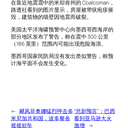
在靠近地震震中的米却肯州的 Coalcoman，
路透社看到的图片显示，房屋被带状疱疹摧
毁，建筑物的墙壁因地震而​​破裂。
美国太平洋海啸预警中心向墨西哥西海岸的
部分地区发布了警告，称在震中 300 公里
（186 英里）范围内可能出现危险海浪。
墨西哥国家民防局没有发出类似警告，称预
计海平面不会发生变化。
←
飓风菲奥娜猛烈抨击多
“悲剧预言”：巴西
米尼加共和国，波多黎各
看到亚马逊大火
摇摇欲坠
激增
→