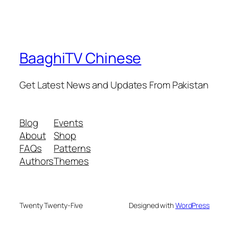
BaaghiTV Chinese
Get Latest News and Updates From Pakistan
Blog
Events
About
Shop
FAQs
Patterns
Authors
Themes
Twenty Twenty-Five
Designed with
WordPress