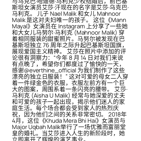
与乌克巴·哈迪德·马利克少校结婚后，前巴基
斯坦女演员艾莎·汗现在的名字是艾莎·乌克巴·
马利克。 儿子 Nael Malik 和女儿 Mahnoor
Malik 是这对夫妇唯一的孩子。 这位《Mann
Mayal》女演员在 Instagram 上分享了一些她
和大女儿马努尔·马利克 (Mahnoor Malik) 穿
着相同服装的甜蜜照片。马努尔被发现在巴
基斯坦独立 76 周年之际升起巴基斯坦国旗，
展现爱国主义精神。 艾莎在照片中添加的评
论很有洞察力：“今年 8 月 14 日对我们来说
有点晚了，希望你们都度过了愉快的一天，
感谢@everthine_official 为我们制作了这些
漂亮的独立日服装！” 这对可爱的母女二人穿
着一件绿金色的衣服，衣服左前方有一个巨
大的图案，周围系着一条闪亮的腰带。 艾莎·
马利克 (Aisha U Malik) 经常与她深爱的丈夫
和可爱的孩子一起出现，揭示他们迷人的家
庭生活。每个场合都会受到家人的热烈庆
祝，因为他们之间的关系非常密切。 2018年
4月，这位《Khuda Mera Bhi Hai》女演员与
Major Uqbah Malik举行了一场优雅而富丽堂
皇的婚礼。当艾莎进入人生的新阶段时，她
立即离开了辉煌的演艺事业。