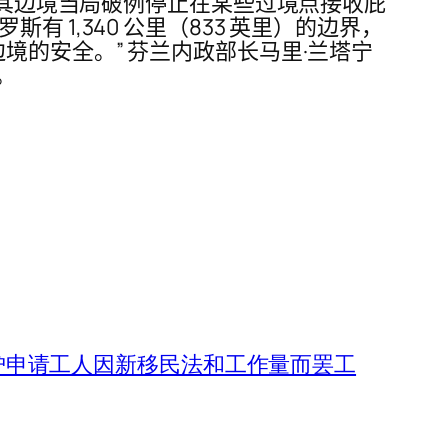
立法，允许其边境当局破例停止在某些过境点接收庇
1,340 公里（833 英里）的边界，
境的安全。” 芬兰内政部长马里·兰塔宁
。
护申请工人因新移民法和工作量而罢工