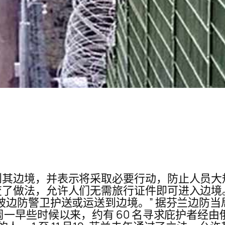
其边境，并表示将采取必要行动，防止人员大规
了做法，允许人们无需旅行证件即可进入边境
被边防警卫护送或运送到边境。” 据芬兰边防
周一早些时候以来，约有 60 名寻求庇护者经