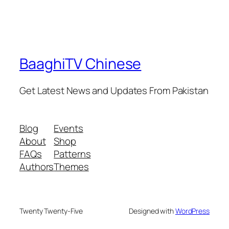
BaaghiTV Chinese
Get Latest News and Updates From Pakistan
Blog
Events
About
Shop
FAQs
Patterns
Authors
Themes
Twenty Twenty-Five
Designed with
WordPress