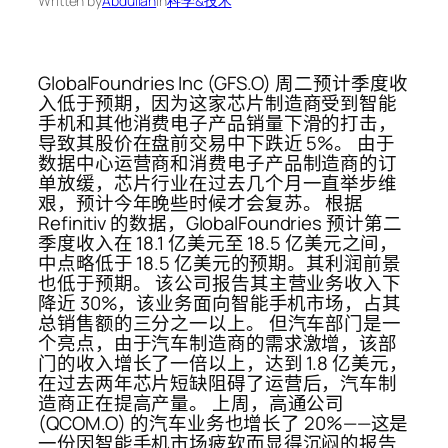
Written by
Abdullah
in
科学&技术
GlobalFoundries Inc (GFS.O) 周二预计季度收
入低于预期，因为这家芯片制造商受到智能
手机和其他消费电子产品销量下滑的打击，
导致其股价在盘前交易中下跌近 5%。 由于
数据中心运营商和消费电子产品制造商的订
单放缓，芯片行业在过去几个月一直举步维
艰，预计今年晚些时候才会复苏。 根据
Refinitiv 的数据，GlobalFoundries 预计第二
季度收入在 18.1 亿美元至 18.5 亿美元之间，
中点略低于 18.5 亿美元的预期。其利润前景
也低于预期。 该公司报告其主营业务收入下
降近 30%，该业务面向智能手机市场，占其
总销售额的三分之一以上。 但汽车部门是一
个亮点，由于汽车制造商的需求激增，该部
门的收入增长了一倍以上，达到 1.8 亿美元，
在过去两年芯片短缺阻碍了运营后，汽车制
造商正在提高产量。 上周，高通公司
(QCOM.O) 的汽车业务也增长了 20%——这是
一份因智能手机市场疲软而显得沉闷的报告