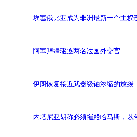
埃塞俄比亚成为非洲最新一个主权
阿塞拜疆驱逐两名法国外交官
伊朗恢复接近武器级铀浓缩的放缓 – 
内塔尼亚胡称必须摧毁哈马斯，以