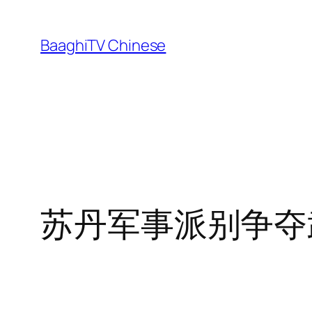
Skip
to
BaaghiTV Chinese
content
苏丹军事派别争夺