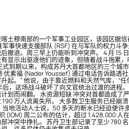
卫喀土穆南部的一个军事工业园区，该园区据信
军事快速支援部队 (RSF) 在与军队的权力
撤退。周三早上仍能听到冲突声。 4 月 15 
有显示出驱逐他们的迹象，但随着战斗拖累，R
 3 日正式到期以来，构成苏丹大首都地区的三个
素福 (Nader Youssef) 通过电话告诉
升起。” 他说，由于靠近燃料和天然气库，“任
后，这场战斗破坏了向文官统治过渡的进程。在 
计划而闹翻。 水资源短缺 冲突对首都造成了
190 万人流离失所。 大多数卫生服务已经
，当地活动人士说，50 多天的断水已经迫使
IOM) 周二公布的估计，超过 1,428,000 人
冲突中挣扎。 苏丹卫生部记录了至少 780
员说，许多尸体仍未收集或未记录。