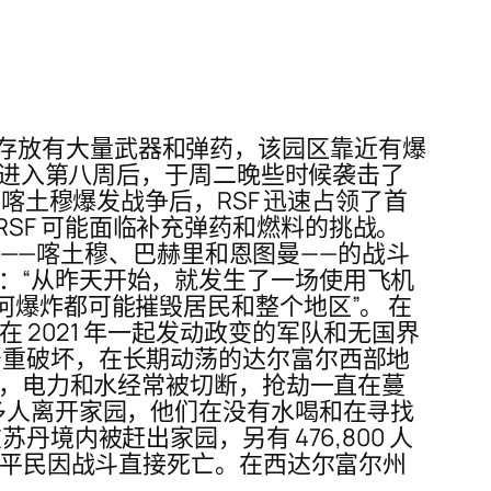
存放有大量武器和弹药，该园区靠近有爆
斗争进入第八周后，于周二晚些时候袭击了
日喀土穆爆发战争后，RSF 迅速占领了首
SF 可能面临补充弹药和燃料的挑战。
城市——喀土穆、巴赫里和恩图曼——的战斗
路透社：“从昨天开始，就发生了一场使用飞机
何爆炸都可能摧毁居民和整个地区”。 在
2021 年一起发动政变的军队和无国界
严重破坏，在长期动荡的达尔富尔西部地
崩溃，电力和水经常被切断，抢劫一直在蔓
许多人离开家园，他们在没有水喝和在寻找
在苏丹境内被赶出家园，另有 476,800 人
 名平民因战斗直接死亡。在西达尔富尔州