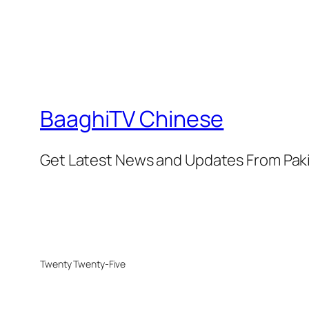
BaaghiTV Chinese
Get Latest News and Updates From Pak
Twenty Twenty-Five