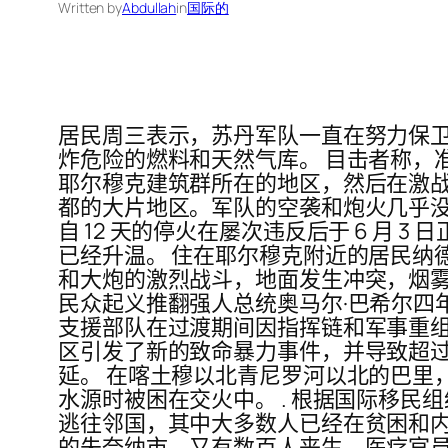
Written by
Abdullah
in
国际的
居民周三表示，苏丹军队一直在努力保
炸危险的燃料和天然气库。 目击者称，准
耶尔穆克建筑群所在的地区，然后在激战后
都的大片地区。军队的空袭和炮火几乎没
自 12 天的停火在屡次违反后于 6 月
已经升温。 住在耶尔穆克附近的居民纳德·优
和大炮的激烈战斗，地面发生冲突，烟雾
民众起义推翻强人总统奥马尔·巴希尔四年
支援部队在过渡期间因指挥链和军事重组
区引发了新的致命暴力事件，并导致超过 
延。 在喀土穆以北青尼罗河以北的巴里
水源时被困在交火中。 . 根据国际移民组织 (
逃往邻国，其中大多数人已经在贫困和内部
的朱奈纳市，又有数百人丧生。医疗官