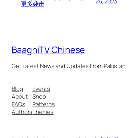
26, 2023
更多袭击
BaaghiTV Chinese
Get Latest News and Updates From Pakistan
Blog
Events
About
Shop
FAQs
Patterns
Authors
Themes