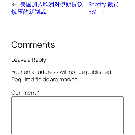
←
美国加入欧洲对伊朗抗议
Spotify 裁员
镇压的新制裁
6%
→
Comments
Leave a Reply
Your email address will not be published.
Required fields are marked
*
Comment
*