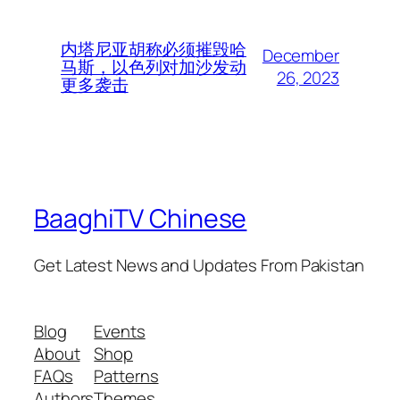
内塔尼亚胡称必须摧毁哈
December
马斯，以色列对加沙发动
26, 2023
更多袭击
BaaghiTV Chinese
Get Latest News and Updates From Pakistan
Blog
Events
About
Shop
FAQs
Patterns
Authors
Themes