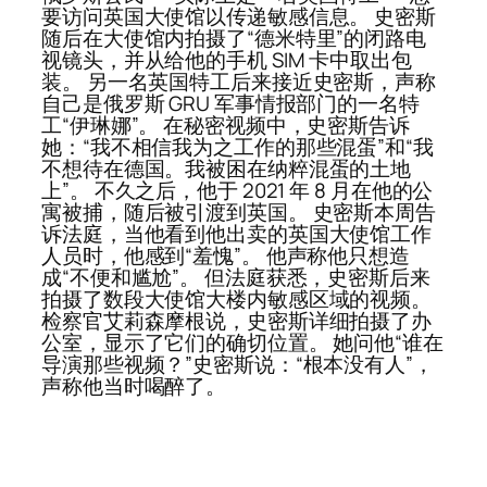
要访问英国大使馆以传递敏感信息。 史密斯
随后在大使馆内拍摄了“德米特里”的闭路电
视镜头，并从给他的手机 SIM 卡中取出包
装。 另一名英国特工后来接近史密斯，声称
自己是俄罗斯 GRU 军事情报部门的一名特
工“伊琳娜”。 在秘密视频中，史密斯告诉
她：“我不相信我为之工作的那些混蛋”和“我
不想待在德国。我被困在纳粹混蛋的土地
上”。 不久之后，他于 2021 年 8 月在他的公
寓被捕，随后被引渡到英国。 史密斯本周告
诉法庭，当他看到他出卖的英国大使馆工作
人员时，他感到“羞愧”。 他声称他只想造
成“不便和尴尬”。 但法庭获悉，史密斯后来
拍摄了数段大使馆大楼内敏感区域的视频。
检察官艾莉森摩根说，史密斯详细拍摄了办
公室，显示了它们的确切位置。 她问他“谁在
导演那些视频？”史密斯说：“根本没有人”，
声称他当时喝醉了。