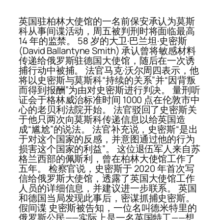
英国驻柏林大使馆的一名前保安承认为莫斯
科从事间谍活动，周五被判刑时将面临最高
14 年的监禁。 58 岁的大卫·巴兰坦·史密斯
(David Ballantyne Smith) 承认曾将敏感材料
传递给俄罗斯驻德国大使馆，随后在一次诱
捕行动中被捕。 法官马克·沃尔周四表示，他
将以史密斯与莫斯科“持续的关系”并“因背叛
而得到报酬”为由对史密斯进行判决。 量刑听
证会于格林威治标准时间 1000 点在伦敦市中
心的老贝利法院开始。 法官驳回了史密斯关
于他只两次向莫斯科传递信息以给英国造
成“尴尬”的说法。 法官补充说，史密斯“是出
于对这个国家的反感，并意图通过他的行为
损害这个国家的利益”。 这位退伍军人来自苏
格兰西部的佩斯利，曾在柏林大使馆工作了
五年。 检察官说，史密斯于 2020 年首次写
信给俄罗斯大使馆，透露了英国大使馆工作
人员的详细信息，并建议进一步联系。 英国
和德国当局发现此事后，密谋抓捕史密斯。
假间谍 史密斯被告知，一位名叫德米特里的
俄罗斯公民——实际上是一名英国特工——想