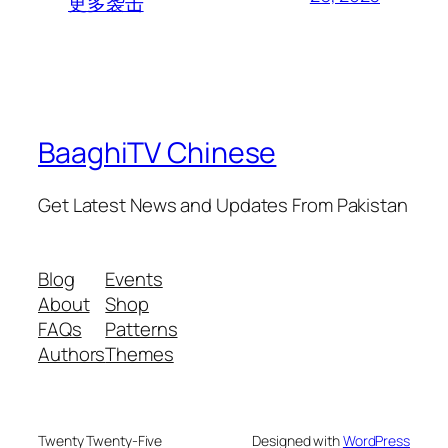
更多袭击
BaaghiTV Chinese
Get Latest News and Updates From Pakistan
Blog
Events
About
Shop
FAQs
Patterns
Authors
Themes
Twenty Twenty-Five
Designed with
WordPress