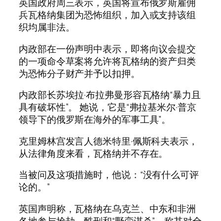
英国政府周三表示，英国将宣布俄罗斯雇佣
兵瓦格纳集团为恐怖组织，加入或支持该组
织均属非法。
内政部在一份声明中表示，即将向议会提交
的一项命令草案将允许将瓦格纳的资产归类
为恐怖分子财产并予以扣押。
内政部长苏埃拉·布拉弗曼形容瓦格纳“暴力且
具有破坏性”。 她说，它是“弗拉基米尔·普京
领导下的俄罗斯在海外的军事工具”。
克里姆林宫发言人德米特里·佩斯科夫表示，
从法律角度来看，瓦格纳并不存在。
当被问及这项措施时，他说：“没有什么可评
论的。”
英国声明称，瓦格纳在乌克兰、中东和非洲
各地参与抢劫、酷刑和“野蛮谋杀”，称其对全