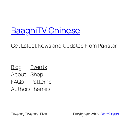
BaaghiTV Chinese
Get Latest News and Updates From Pakistan
Blog
Events
About
Shop
FAQs
Patterns
Authors
Themes
Twenty Twenty-Five
Designed with
WordPress