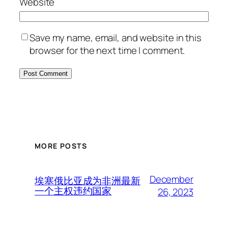
Website
Save my name, email, and website in this
browser for the next time I comment.
MORE POSTS
December
埃塞俄比亚成为非洲最新
一个主权违约国家
26, 2023