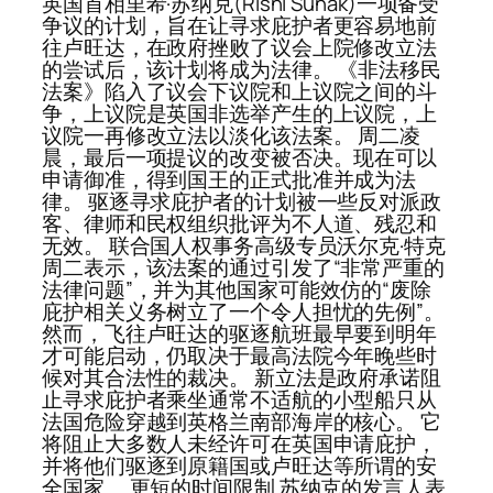
英国首相里希·苏纳克(Rishi Sunak)一项备受
争议的计划，旨在让寻求庇护者更容易地前
往卢旺达，在政府挫败了议会上院修改立法
的尝试后，该计划将成为法律。 《非法移民
法案》陷入了议会下议院和上议院之间的斗
争，上议院是英国非选举产生的上议院，上
议院一再修改立法以淡化该法案。 周二凌
晨，最后一项提议的改变被否决。现在可以
申请御准，得到国王的正式批准并成为法
律。 驱逐寻求庇护者的计划被一些反对派政
客、律师和民权组织批评为不人道、残忍和
无效。 联合国人权事务高级专员沃尔克·特克
周二表示，该法案的通过引发了“非常严重的
法律问题”，并为其他国家可能效仿的“废除
庇护相关义务树立了一个令人担忧的先例”。
然而，飞往卢旺达的驱逐航班最早要到明年
才可能启动，仍取决于最高法院今年晚些时
候对其合法性的裁决。 新立法是政府承诺阻
止寻求庇护者乘坐通常不适航的小型船只从
法国危险穿越到英格兰南部海岸的核心。 它
将阻止大多数人未经许可在英国申请庇护，
并将他们驱逐到原籍国或卢旺达等所谓的安
全国家。 更短的时间限制 苏纳克的发言人表