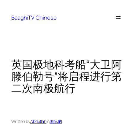
Skip
to
BaaghiTV Chinese
content
英国极地科考船“大卫阿
滕伯勒号”将启程进行第
二次南极航行
Written by
Abdullah
in
国际的