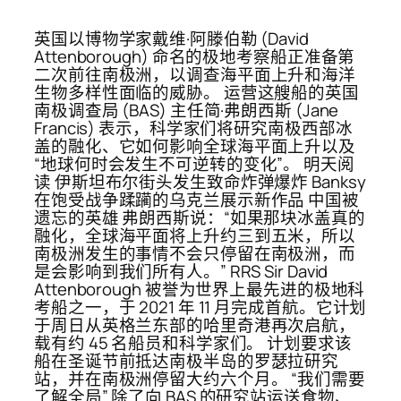
英国以博物学家戴维·阿滕伯勒 (David
Attenborough) 命名的极地考察船正准备第
二次前往南极洲，以调查海平面上升和海洋
生物多样性面临的威胁。 运营这艘船的英国
南极调查局 (BAS) 主任简·弗朗西斯 (Jane
Francis) 表示，科学家们将研究南极西部冰
盖的融化、它如何影响全球海平面上升以及
“地球何时会发生不可逆转的变化”。 明天阅
读 伊斯坦布尔街头发生致命炸弹爆炸 Banksy
在饱受战争蹂躏的乌克兰展示新作品 中国被
遗忘的英雄 弗朗西斯说：“如果那块冰盖真的
融化，全球海平面将上升约三到五米，所以
南极洲发生的事情不会只停留在南极洲，而
是会影响到我们所有人。” RRS Sir David
Attenborough 被誉为世界上最先进的极地科
考船之一，于 2021 年 11 月完成首航。它计划
于周日从英格兰东部的哈里奇港再次启航，
载有约 45 名船员和科学家们。 计划要求该
船在圣诞节前抵达南极半岛的罗瑟拉研究
站，并在南极洲停留大约六个月。 “我们需要
了解全局” 除了向 BAS 的研究站运送食物、