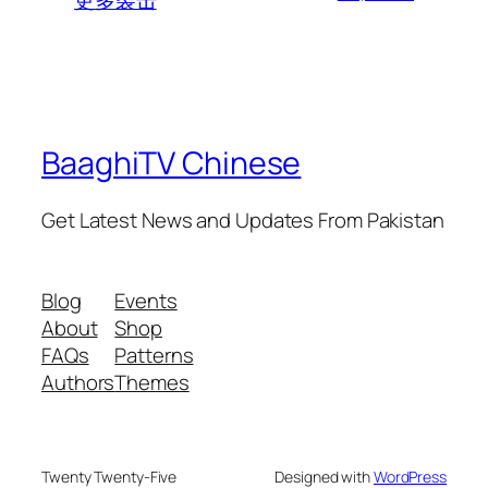
BaaghiTV Chinese
Get Latest News and Updates From Pakistan
Blog
Events
About
Shop
FAQs
Patterns
Authors
Themes
Twenty Twenty-Five
Designed with
WordPress