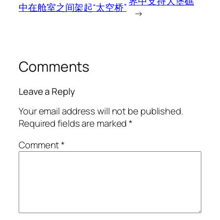
界中支持大堡礁
中在舱室之间架起“太空桥”
→
Comments
Leave a Reply
Your email address will not be published.
Required fields are marked
*
Comment
*