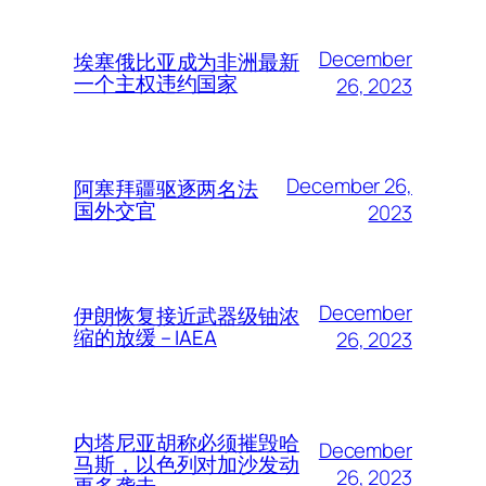
December
埃塞俄比亚成为非洲最新
一个主权违约国家
26, 2023
December 26,
阿塞拜疆驱逐两名法
国外交官
2023
December
伊朗恢复接近武器级铀浓
缩的放缓 – IAEA
26, 2023
内塔尼亚胡称必须摧毁哈
December
马斯，以色列对加沙发动
26, 2023
更多袭击