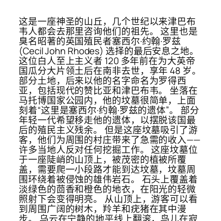
这是一座神圣的山丘，几个世纪以来津巴布
韦人都会去那里咨询他们的祖先。 这里也是
臭名昭著的英国殖民者塞西尔·约翰·罗兹
(Cecil John Rhodes) 选择的最后安息之地。
这位白人至上主义者 120 多年前在为大英帝
国瓜分大片领土后在南非去世，享年 48 岁。
部分土地，后来以他的名字命名为罗得西
亚，包括现代的赞比亚和津巴布韦。 坐落在
马托博国家公园内，他的坟墓很简单，上面
刻着“这里是塞西尔·约翰·罗兹的遗体”。 部分
年轻一代希望移走他的遗体，以摆脱该国最
后的殖民主义残余。 但是这座坟墓吸引了游
客，他们为周围的村庄带来了急需的收入——
许多当地人反对任何挖掘工作。 这座坟墓位
于一座陡峭的山顶上，被茂密的植被所覆
盖，需要爬一小段路才能到达坟墓，坟墓周
围环绕着被侵蚀的雄伟岩石。 石头上覆盖着
淡绿色的茴香和橙色的地衣，在阳光的轻微
照射下会变得明亮。 从山顶上，游客可以看
到周围广阔的树木，羚羊和疣猪在其中漫
步。 乌云在宁静的地平线上翻滚，鸟儿在寂