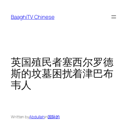
Skip
to
BaaghiTV Chinese
content
英国殖民者塞西尔罗德
斯的坟墓困扰着津巴布
韦人
Written by
Abdullah
in
国际的