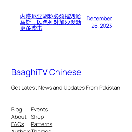
内塔尼亚胡称必须摧毁哈
December
马斯，以色列对加沙发动
26, 2023
更多袭击
BaaghiTV Chinese
Get Latest News and Updates From Pakistan
Blog
Events
About
Shop
FAQs
Patterns
Authors
Themes