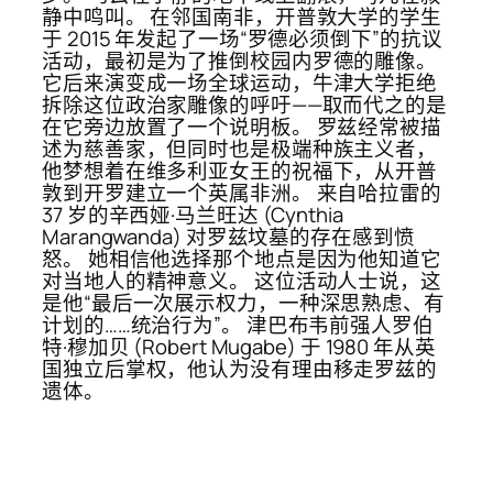
静中鸣叫。 在邻国南非，开普敦大学的学生
于 2015 年发起了一场“罗德必须倒下”的抗议
活动，最初是为了推倒校园内罗德的雕像。
它后来演变成一场全球运动，牛津大学拒绝
拆除这位政治家雕像的呼吁——取而代之的是
在它旁边放置了一个说明板。 罗兹经常被描
述为慈善家，但同时也是极端种族主义者，
他梦想着在维多利亚女王的祝福下，从开普
敦到开罗建立一个英属非洲。 来自哈拉雷的
37 岁的辛西娅·马兰旺达 (Cynthia
Marangwanda) 对罗兹坟墓的存在感到愤
怒。 她相信他选择那个地点是因为他知道它
对当地人的精神意义。 这位活动人士说，这
是他“最后一次展示权力，一种深思熟虑、有
计划的……统治行为”。 津巴布韦前强人罗伯
特·穆加贝 (Robert Mugabe) 于 1980 年从英
国独立后掌权，他认为没有理由移走罗兹的
遗体。