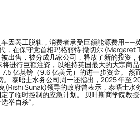
火车因罢工脱轨，消费者承受巨额能源费用——
，在保守党首相玛格丽特·撒切尔 (Margaret Thatc
司被出售，被分成几家公司，释放了新的投资，
东将进行巨额注资，以维持英国最大的大宗商品
5 亿英镑（9.6 亿美元）的进一步资金。 然而
。 泰晤士水务公司周一还指出，2025 年至 20
(Rishi Sunak)领导的政府曾表示，泰晤
定了临时控制的应急计划。 贝叶斯商学院教授
选举自杀”。