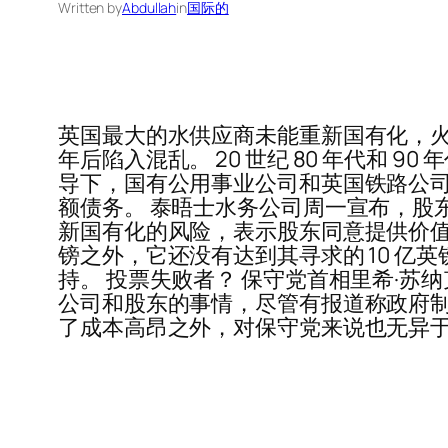
Written by
Abdullah
in
国际的
英国最大的水供应商未能重新国有化，
年后陷入混乱。 20 世纪 80 年代和 90 年代
导下，国有公用事业公司和英国铁路公
额债务。 泰晤士水务公司周一宣布，股
新国有化的风险，表示股东同意提供价值 7.
镑之外，它还没有达到其寻求的 10 亿英镑
持。 投票失败者？ 保守党首相里希·苏纳克
公司和股东的事情，尽管有报道称政府制
了成本高昂之外，对保守党来说也无异于