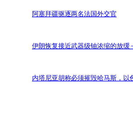
阿塞拜疆驱逐两名法国外交官
伊朗恢复接近武器级铀浓缩的放缓 – 
内塔尼亚胡称必须摧毁哈马斯，以