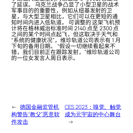
了延误。 乌克兰战争凸显了小型卫星的战术
军事目的的重要性，例如从纽基发射的卫
星，与大型卫星相比，它们可以在更短的通
知时间内进入低轨道。 可调整的 这架飞机预
计将在格林威治标准时间 2140 点至 2300 点
之间的某个时间点起飞，但这取决于天气和
“系统的健康状况”，维珍轨道公司表示有 1 月
下旬的备用日期。 “假设一切继续看起来不
错，我们目前正在跟踪发射，”维珍轨道公司
的一位女发言人周日表示。
←
德国金融监管机
CES 2023：嗅觉、触觉
构警告“教父”恶意软
成为元宇宙的中心舞台
件攻击
→