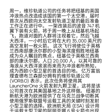
周一，维珍轨道公司的任务将把纽基的英国
冲浪热点改造成该国的第一个太空港，届时
首次从西欧向太空发射轨道卫星的最后准备
工作正在进行中。 一架改装后的波音 747 机
翼下装有火箭，将于周一晚上从纽基机场起
飞，跑道对面的人群将注视着它，然后飞越
大西洋，一小时后它将在大约 35,000 英尺的
高空发射一枚火箭。 这次飞行将使位于英格
兰西南部康沃尔郡的小型海滨度假胜地纽基
成为众人瞩目的焦点，纽基位于英格兰西南
部的康沃尔郡，人口 20,000 人，以其可靠的
海浪从大西洋滚滚而来而为冲浪者所熟知，
成为西欧小型卫星的首选目的地。 亿万富翁
理查德布兰森部分拥有的维珍轨道公司
(VORB.O) 表示，此次任务将使用其
LauncherOne 火箭发射九颗卫星，这将是该
公司首次在其美国基地之外这样做。 纽基的
新航天港为欧洲提供了在乌克兰战争切断其
使用俄罗斯联盟号运载工具的关键时刻发射
小型卫星的选择。欧洲航天局 (ESA) 设计用
于运载大型卫星的阿丽亚娜 6 号火箭也出现