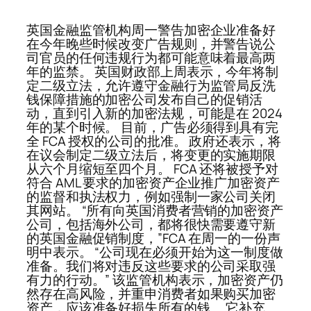
英国金融监管机构周一警告加密企业准备好
在今年晚些时候改变广告规则，并警告说公
司官员的任何违规行为都可能意味着最高两
年的监禁。 英国财政部上周表示，今年将制
定二级立法，允许遵守金融行为监管局反洗
钱保障措施的加密公司发布自己的促销活
动，直到引入新的加密法规，可能是在 2024
年的某个时候。 目前，广告必须得到具有完
全 FCA 授权的公司的批准。 政府还表示，将
在议会制定二级立法后，将变更的实施期限
从六个月缩短至四个月。 FCA 还将被授予对
符合 AML 要求的加密资产企业推广加密资产
的监督和执法权力，例如强制一家公司关闭
其网站。 “所有向英国消费者营销的加密资产
公司，包括海外公司，都将很快需要遵守新
的英国金融促销制度，”FCA 在周一的一份声
明中表示。 “公司现在必须开始为这一制度做
准备。我们将对违反这些要求的公司采取强
有力的行动。” 该监管机构表示，加密资产仍
然存在高风险，并重申消费者如果购买加密
资产，应该准备好损失所有的钱。 它补充