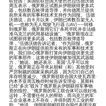
联合国：英国驻联合国大使芭芭拉伍德沃德
周五表示，俄罗斯正试图从伊朗获得更多武
器，包括数百枚弹道导弹，并向德黑兰提供
前所未有的军事和技术支持作为回报。 伍德
沃德说，自 8 月以来，伊朗已将数百架无人
机——也称为无人驾驶飞行器 (UAV)——转移
到俄罗斯，俄罗斯用它们“杀死平民并非法瞄
准乌克兰的民用基础设施”。 “俄罗斯现在正
试图获得更多武器，包括数百枚弹道导
弹，”伍德沃德告诉记者。 “作为回报，俄罗
斯正在向伊朗提供前所未有的军事和技术支
持。我们担心俄罗斯打算向伊朗提供更先进
的军事部件，这将使伊朗能够加强其武器能
力，”她说。 她还表示，英国“几乎可以肯
定，俄罗斯正在寻求从朝鲜（和）其他受到
严厉制裁的国家采购武器，因为它们自己的
库存明显减少。”俄罗斯驻联合国大使瓦西里·
内本齐亚周五晚些时候告诉安理会，莫斯科
已经“多次”驳斥了俄罗斯从伊朗获得军事物
资的指控。 “俄罗斯的军工联合体可以很好地
运转，不需要任何人的帮助，而乌克兰的军
工企业基本上不存在，并得到西方工业的帮
助，”他说。 伊朗和朝鲜驻联合国代表团没有