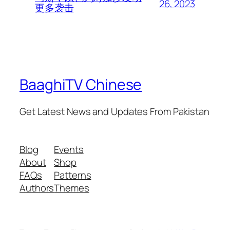
26, 2023
更多袭击
BaaghiTV Chinese
Get Latest News and Updates From Pakistan
Blog
Events
About
Shop
FAQs
Patterns
Authors
Themes